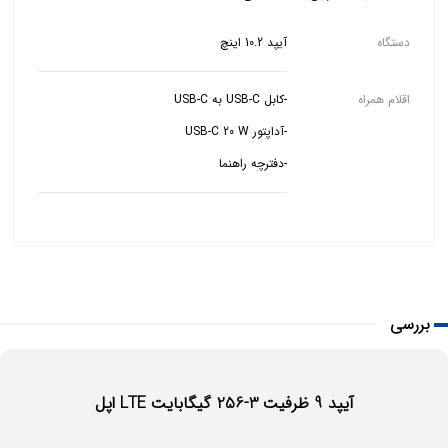
دستگاه
آیپد 10.2 اینچ
اقلام همراه
-دفترچه راهنما
بررسی
آیپد 9 ظرفیت 3-256 گیگابایت LTE اپل