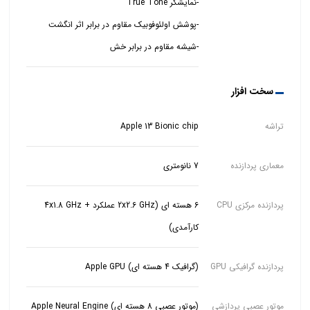
-شیشه مقاوم در برابر خش
سخت افزار
تراشه
Apple 13 Bionic chip
معماری پردازنده
7 نانومتری
پردازنده مرکزی CPU
6 هسته ای (2x2.6 GHz عملکرد + 4x1.8 GHz
کارآمدی)
پردازنده گرافیکی GPU
(گرافیک 4 هسته ای) Apple GPU
موتور عصبی پردازشی
(موتور عصبی 8 هسته ای) Apple Neural Engine