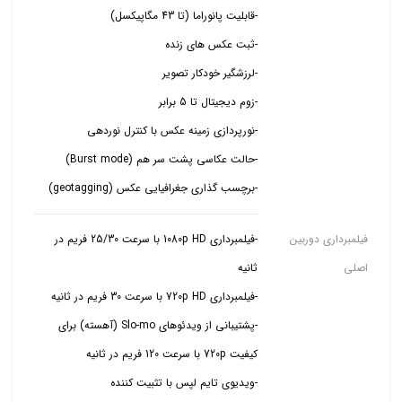
-برچسب گذاری جغرافیایی عکس (geotagging)
فیلمبرداری دوربین
-فیلمبرداری 1080p HD با سرعت 25/30 فریم در
اصلی
-پشتیبانی از ویدئوهای Slo-mo (آهسته) برای