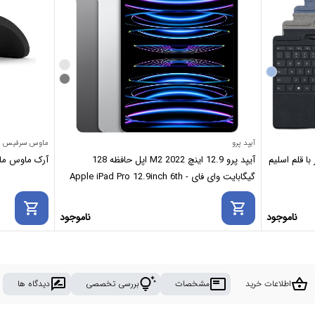
آیپد پرو
ماوس سرفیس
ا قلم اسلیم
آیپد پرو 12.9 اینچ M2 2022 اپل حافظه 128
آرک ماوس مایکروسافت se
گیگابایت وای فای - Apple iPad Pro 12.9inch 6th
Gen 8GB-128GB WiFi 2022 M2
shopping_cart
shopping_cart
ناموجود
ناموجود
rate_review
tips_and_updates
featured_play_list
shopping_basket
اطلاعات خرید
مشخصات
بررسی تخصصی
دیدگاه ها