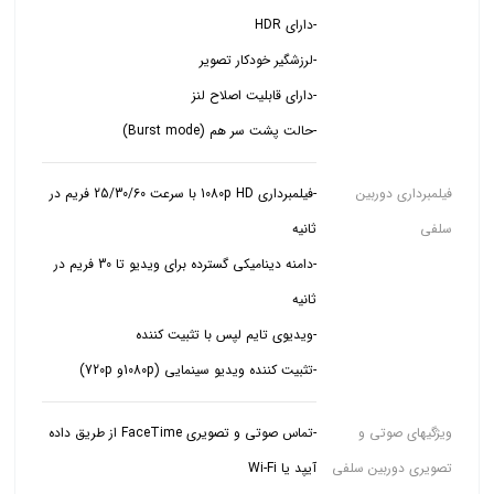
-حالت پشت سر هم (Burst mode)
فیلمبرداری دوربین
-فیلمبرداری 1080p HD با سرعت 25/30/60 فریم در
سلفی
-دامنه دینامیکی گسترده برای ویدیو تا 30 فریم در
-تثبیت کننده ویدیو سینمایی (1080pو 720p)
ویژگیهای صوتی و
-تماس صوتی و تصویری FaceTime از طریق داده
تصویری دوربین سلفی
آیپد یا Wi-Fi