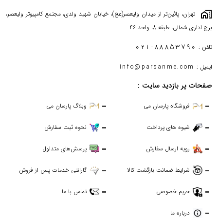
maps_home_work
تهران، پائین‌تر از میدان ولیعصر(عج)، خیابان شهید ولدی، مجتمع کامپیوتر ولیعصر،
برج اداری شمالی، طبقه 8، واحد 46
021-88853790
تلفن :
ایمیل :
info@parsanme.com
صفحات پر بازدید سایت :
فروشگاه پارسان می
وبلاگ پارسان می
شیوه های پرداخت
نحوه ثبت سفارش
رویه ارسال سفارش
پرسش‌های متداول
شرایط ضمانت بازگشت کالا
گارانتی خدمات پس از فروش
حریم خصوصی
تماس با ما
درباره ما