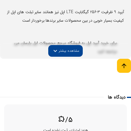
آیپد 9 ظرفیت 3-256 گیگابایت LTE اپل نیز همانند سایر تبلت های اپل ‌از
کیفیت بسیار خوبی در بین محصولات سایر برندها برخوردار است
برای خرید آیپد اپل به فروشگاه مرجع محصولات اپل پارسان می
expand_more
مشاهده بیشتر
مراجعه کنید
arrow_upward
دیدگاه ها
/5
extension
هنوز امتیازی ثبت نشده است