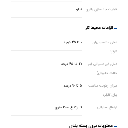
قابلیت جداسازی باتری
ندارد
الزامات محیط کار
دمای مناسب برای
0 تا 35 درجه
کارکرد
دمای غیر عملیاتی (در
20- تا 45 درجه
حالت خاموش)
میزان رطوبت مناسب
5 تا 90 درصد
برای کارکرد
ارتفاع عملیاتی
تا ارتفاع 3000 متری
محتویات درون بسته بندی