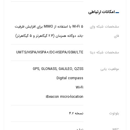
امکانات ارتباطی
مشخصات شبکه وای
فای
-باند دوگانه همزمان (2.4 گیگاهرتز و 5 گیگاهرتز)
مشخصات شبکه دیتا
UMTS/HSPA/​HSPA+/​DC‑HSDPA/GSM/LTE
موقعیت یابی
iBeacon micro-location
بلوتوث
نسخه ۴.۲
NFC
ندارد