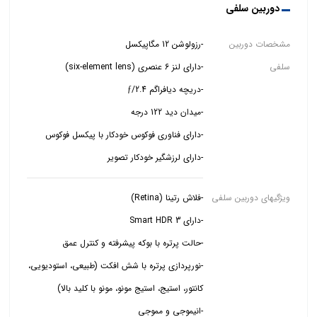
دوربین سلفی
مشخصات دوربین
سلفی
-دارای لرزشگیر خودکار تصویر
ویژگیهای دوربین سلفی
-نورپردازی پرتره با شش افکت (طبیعی، استودیویی،