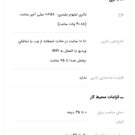
نوع
باتری لیتیوم پلیمری - 10758 میلی آمپر ساعت
(40.88 وات ساعت)
شارژدهی باتری
-تا 10 ساعت در حالت استفاده از وب یا تماشای
-پخش صدا تا 75 ساعت
قابلیت جداسازی باتری
ندارد
الزامات محیط کار
دمای مناسب برای
0 تا 35 درجه
کارکرد