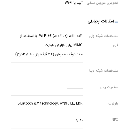
تصویری دوربین سلفی
آیپد یا Wi-Fi
امکانات ارتباطی
مشخصات شبکه وای
-Wi‑Fi 6E (802.11ax) with 2x2 با استفاده از
فای
-باند دوگانه همزمان (2.4 گیگاهرتز و 5 گیگاهرتز)
مشخصات شبکه دیتا
___________
موقعیت یابی
___________
بلوتوث
Bluetooth 5.3 technology, A2DP, LE, EDR
NFC
ندارد