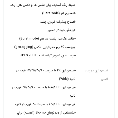
-فرمت های تصویر گرفته شده: HEIFو JPEG
فیلمبرداری دوربین
-فیلمبرداری 4K با سرعت 24/25/30/60 فریم در
اصلی
-فیلمبرداری 1080p HD با سرعت 25/30/60 فریم در
-پشتیبانی از ویدئوهای Slo-mo (آهسته) برای