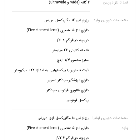
تعداد لنز دوربین
2 گانه (wide و ultrawide)
مشخصات دوربین واید
-پیکسل فوکوس
مشخصات دوربین اولترا
واید