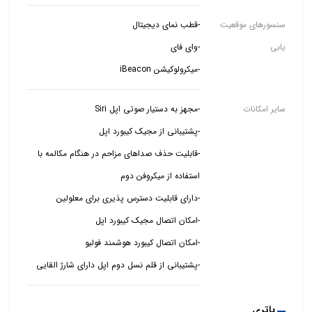
سنسورهای موقعیت
یابی
-میکرولوکیشن iBeacon
سایر امکانات
-قابلیت حذف صداهای مزاحم در هنگام مکالمه با
-پشتیبانی از قلم نسل دوم اپل دارای شارژ القایی
باتری