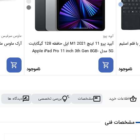
آیپد پرو
ماوس سرفیس
ا قلم اسلیم
آیپد پرو 11 اینچ 2021 M1 اپل حافظه 128 گیگابایت
آرک ماوس مایکروسافت se
5G مدل Apple iPad Pro 11 inch 3th Gen 8GB-
128GB 5G 2021 M1
shopping_cart
shopping_cart
ناموجود
ناموجود
rate_review
tips_and_updates
featured_play_list
shopping_basket
اطلاعات خرید
مشخصات
بررسی تخصصی
دیدگاه ها
مشخصات فنی