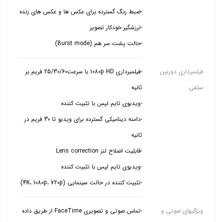
-حالت پشت سر هم (Burst mode)
فیلمبرداری دوربین
-فیلمبرداری 1080p HD با سرعت25/30/60 فریم بر
سلفی
-دامنه دینامیکی گسترده برای ویدیو تا 30 فریم در
-تثبیت کننده در حالت سینمایی (4K، 1080p، 720p)
ویژگیهای صوتی و
-تماس صوتی و تصویری FaceTime از طریق داده