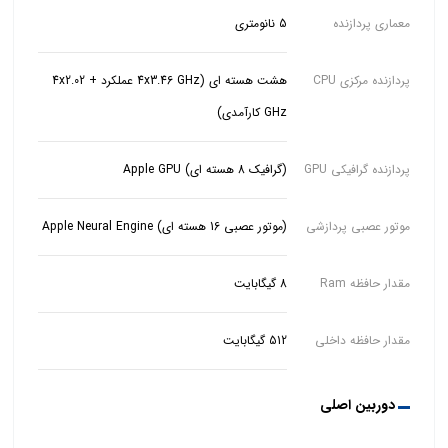
معماری پردازنده
5 نانومتری
پردازنده مرکزی CPU
هشت هسته ای (4x3.46 GHz عملکرد + 4x2.02
GHz کارآمدی)
پردازنده گرافیکی GPU
(گرافیک 8 هسته ای) Apple GPU
موتور عصبی پردازشی
(موتور عصبی 16 هسته ای) Apple Neural Engine
مقدار حافظه Ram
8 گیگابایت
مقدار حافظه داخلی
512 گیگابایت
دوربین اصلی