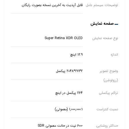
توضیحات سیستم عامل
قابل آپدیت به آخرین نسخه بصورت رایگان
صفحه نمایش
نوع صفحه نمایش
Super Retina XDR OLED
اندازه
12.9 اینچ
وضوح تصویر
2732*2048 پیکسل
(رزولوشن)
تراکم پیکسلی
264 پیکسل در اینچ
نسبت کنتراست
1,000,000:1 (معمولی)
حداکثر روشنایی