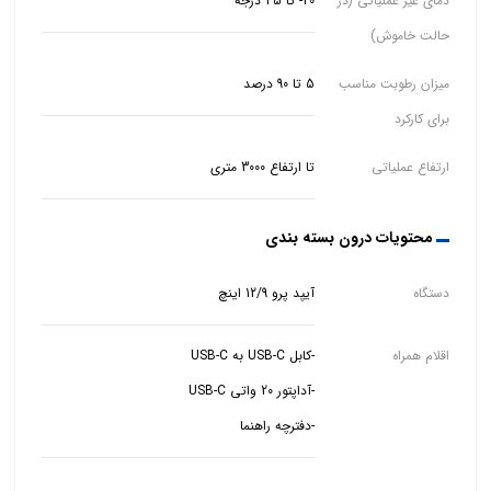
دمای غیر عملیاتی (در
20- تا 45 درجه
حالت خاموش)
میزان رطوبت مناسب
5 تا 90 درصد
برای کارکرد
ارتفاع عملیاتی
تا ارتفاع 3000 متری
محتویات درون بسته بندی
دستگاه
آیپد پرو 12/9 اینچ
اقلام همراه
-دفترچه راهنما