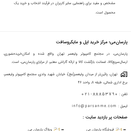
مشخص و مفید برای راهنمایی سایر کاربران در فرآیند انتخاب و خرید یک
محصول است.
پارسان‌می؛ مرکز خرید اپل و مایکروسافت
پارسان‌می، در مجتمع کامپیوتر ولیعصر تهران واقع شده و امکان‌خریدحضوری،
ارسال‌سریع‌کالا، ضمانت بازگشت کالا و ارائه گارانتی معتبر، از مزایای پارسان‌می، است.
maps_home_work
تهران، پائین‌تر از میدان ولیعصر(عج)، خیابان شهید ولدی، مجتمع کامپیوتر ولیعصر،
برج اداری شمالی، طبقه 8، واحد 46
021-88853790
تلفن :
ایمیل :
info@parsanme.com
صفحات پر بازدید سایت :
فروشگاه پارسان می
وبلاگ پارسان می