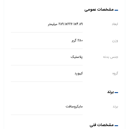
مشخصات عمومی
ابعاد
289.1x226.1x4.89 میلیمتر
وزن
280 گرم
جنس بدنه
پلاستیک
گروه
کیبورد
برند
برند
مایکروسافت
مشخصات فنی