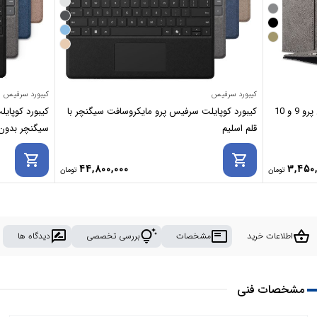
کیبورد سرفیس
کیبورد سرفیس
کیف کاور کلاسوری مناسب برای سرفیس پرو 9 و 10
کیبورد کوپایلت سرفیس پرو مایکروسافت سیگنچر با
کیبورد کوپای
قلم اسلیم
سیگنچر بدون 
shopping_cart
shopping_cart
44,800,000
3,450
rate_review
tips_and_updates
featured_play_list
shopping_basket
اطلاعات خرید
مشخصات
بررسی تخصصی
دیدگاه ها
مشخصات فنی