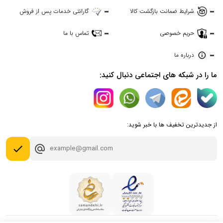
بسته باشد، سرفیس پرو شما نیز به در حالت استند بای قرار
شرایط ضمانت بازگشت کالا
گارانتی خدمات پس از فروش
می‌گیرد.
حریم خصوصی
تماس با ما
کیبورد کوپایلت سرفیس بدون قلم، با قلم اسلیم پن 2 سازگار بوده و
برای
سرفیس پرو 10
، 9، 8 و 11 مناسب است.
درباره ما
ما را در شبکه های اجتماعی دنبال کنید:
از جدیدترین تخفیف ها با خبر شوید:
done