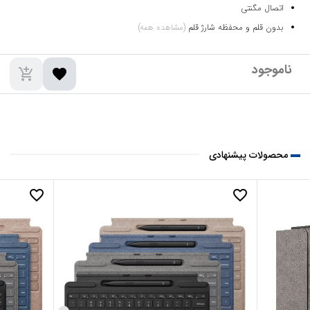
اتصال مگنتی
بدون قلم و محفظه شارژ قلم
(مشاهده همه)
add_shopping_cart
favorite
محصولات پیشنهادی
favorite_border
favorite_border