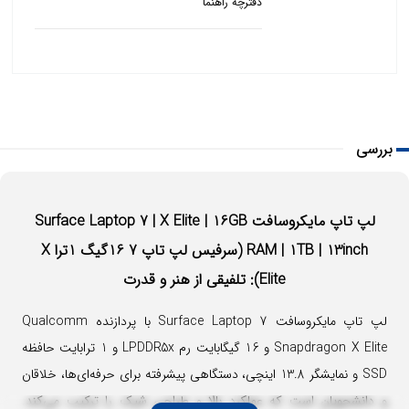
دفترچه راهنما
بررسی
لپ تاپ مایکروسافت Surface Laptop 7 | X Elite | 16GB
RAM | 1TB | 13inch (سرفیس لپ تاپ 7 16گیگ 1ترا X
Elite): تلفیقی از هنر و قدرت
لپ تاپ مایکروسافت Surface Laptop 7 با پردازنده Qualcomm
Snapdragon X Elite و 16 گیگابایت رم LPDDR5x و 1 ترابایت حافظه
SSD و نمایشگر 13.8 اینچی، دستگاهی پیشرفته برای حرفه‌ای‌ها، خلاقان
و دانشجویان است که عملکرد بالا و طراحی شیک را ترکیب می‌کند.