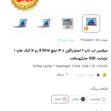
شماره کالا :
27555578
پارت نامبر کالا :
سرفیس لپ تاپ ۷ اسنپدراگون ۱۳.۸ اینچ X Elite رم ۱۶ گیگ هارد ۱
ترابایت SSD مایکروسافت
Surface Laptop 7 Snapdragon X Elite 16GB 1TB 13.8inch
5
star
2
دیدگاه
امتیاز 2 خریدار
انتخاب رنگ :
پلاتینیوم
مشکی
صحرا