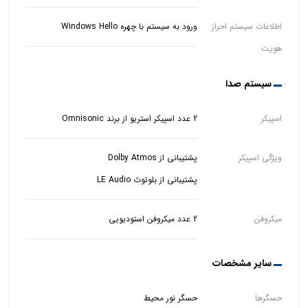
اطلاعات سیستم احراز
ورود به سیستم با چهره Windows Hello
هویت
سیستم صدا
اسپیکر
2 عدد اسپیکر استریو از برند Omnisonic
ویژگی اسپیکر
پشتیبانی از بلوتوث LE Audio
میکروفن
2 عدد میکروفن استودیویی
سایر مشخصات
حسگرها
حسگر نور محیط