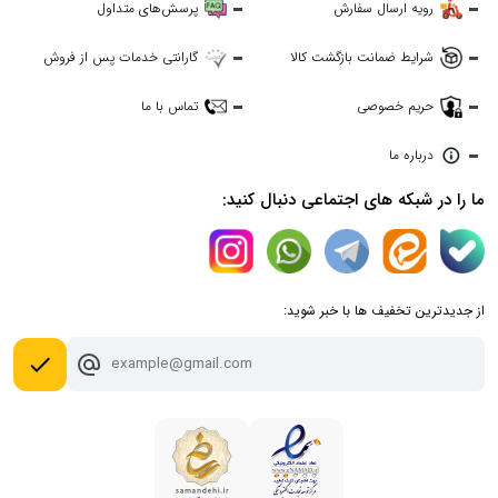
رویه ارسال سفارش
پرسش‌های متداول
آبی سافایر (Sapphire):
رنگ آبی ملایم و چشم نواز که ظاهری
منحصر به فرد به دستگاه می‌بخشد.
شرایط ضمانت بازگشت کالا
گارانتی خدمات پس از فروش
ماسه سنگی (Sandstone):
رنگ کرم روشن و گرم که حس
حریم خصوصی
تماس با ما
لطافت و زیبایی را به همراه دارد.
درباره ما
ما را در شبکه های اجتماعی دنبال کنید:
از جدیدترین تخفیف ها با خبر شوید:
done