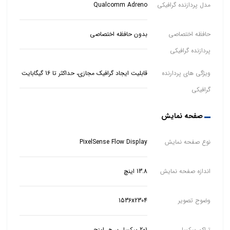
مدل پردازنده گرافیکی
Qualcomm Adreno
حافظه اختصاصی
بدون حافظه اختصاصی
پردازنده گرافیکی
ویژگی های پردارنده
قابلیت ایجاد گرافیک مجازی، حداکثر تا 16 گیگابایت
گرافیکی
صفحه نمایش
نوع صفحه نمایش
PixelSense Flow Display
اندازه صفحه نمایش
13.8 اینچ
وضوح تصویر
1536x2304
تراکم پیکسل
201 پیکسل بر هر اینچ