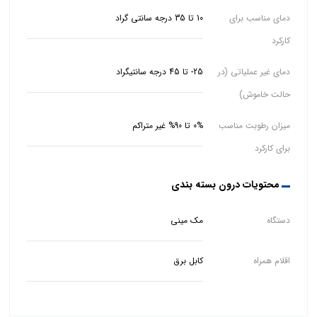
دمای مناسب برای
10 تا 35 درجه سانتی گراد
کارکرد
دمای غیر عملیاتی (در
25- تا 45 درجه سانتیگراد
حالت خاموش)
میزان رطوبت مناسب
0% تا 90% غیر متراکم
برای کارکرد
محتویات درون بسته بندی
دستگاه
مک مینی
اقلام همراه
کابل برق