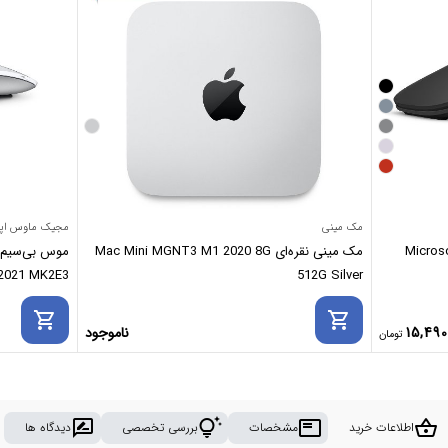
مک مینی
مجیک ماوس اپ
مک مینی نقره‌ای Mac Mini MGNT3 M1 2020 8G
 2021 MK2E3
512G Silver
shopping_cart
shopping_cart
15,490
ناموجود
rate_review
tips_and_updates
featured_play_list
shopping_basket
اطلاعات خرید
مشخصات
بررسی تخصصی
دیدگاه ها