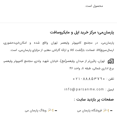
محصول است.
پارسان‌می؛ مرکز خرید اپل و مایکروسافت
پارسان‌می، در مجتمع کامپیوتر ولیعصر تهران واقع شده و امکان‌خریدحضوری،
ارسال‌سریع‌کالا، ضمانت بازگشت کالا و ارائه گارانتی معتبر، از مزایای پارسان‌می، است.
maps_home_work
تهران، پائین‌تر از میدان ولیعصر(عج)، خیابان شهید ولدی، مجتمع کامپیوتر ولیعصر،
برج اداری شمالی، طبقه 8، واحد 46
021-88853790
تلفن :
مک مینی MGNR3 با تراشه M1 (8C-8C) ظرفیت 8-256 گیگابایت
ایمیل :
info@parsanme.com
2020: طراحی
صفحات پر بازدید سایت :
شاید درباره طراحی مک مینی M1 MGNR3 2020، نتوانیم مطلب زیادی
فروشگاه پارسان می
وبلاگ پارسان می
برایتان بنویسیم، اما اولین نکته‌ای که نظر هر بیننده‌ای را به خود جلب