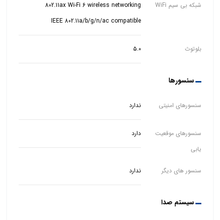
شبکه بی سیم WiFi
IEEE 802.11a/b/g/n/ac compatible
بلوتوث
۵.۰
سنسورها
سنسورهای امنیتی
ندارد
سنسورهای موقعیت
دارد
یابی
سنسور های دیگر
ندارد
سیستم صدا