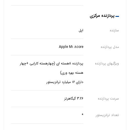
پردازنده مرکزی
سازنده
اپل
مدل پردازنده
Apple M۱ 8core
ویژگیهای پردازنده
پردازنده 8هسته ای (چهارهسته کارایی +چهار
دارای ۱۶ میلیارد ترانزیستور
سرعت پردازنده
3.26 گیگاهرتز
تعداد ترانزیستور
*