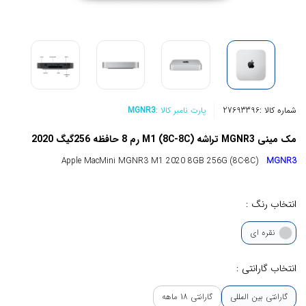
شماره کالا :
27693396
پارت نامبر کالا :
MGNR3
مک مینی MGNR3 تراشه (8C-8C) M1 رم 8 حافظه 256گیگ 2020
Apple MacMini MGNR3 M1 2020 8GB 256G (8C-8C)
MGNR3
انتخاب رنگ :
نقره ای
انتخاب گارانتی :
گارانتی بین المللی
گارانتی 18 ماهه