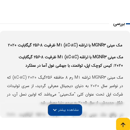
بررسی
مک مینی MGNR3 با تراشه M1 (8C-8C) ظرفیت 8-256 گیگابایت 2020
مک مینی MGNR3 با تراشه M1 (8C-8C) ظرفیت 8-256 گیگابایت
2020: کیس کوچک اپل، توانمند، با جهشی غول آسا در عملکرد
مک مینی MGNR3 تراشه M1 رم 8 حافظه 256گیگ 2020 (8C-8C) که
در نوامبر سال 2020 به دنیای دیجیتال معرفی گردید، از سری تولیدات
شرکت اپل تحت عنوان کلی "مک‌مینی" می‌باشد که اولین نسل آن، در
شکل جدیدش، از سال 2005 به مردم دنیا معرفی شد.
expand_more
مشاهده بیشتر
در واقع مک مینی M1 (8C-8C) ظرفیت 8-256 گیگابایت 2020
(MGNR3)، یک مینی کیس کوچک بدون مانیتور، موس و کیبورد است که
arrow_upward