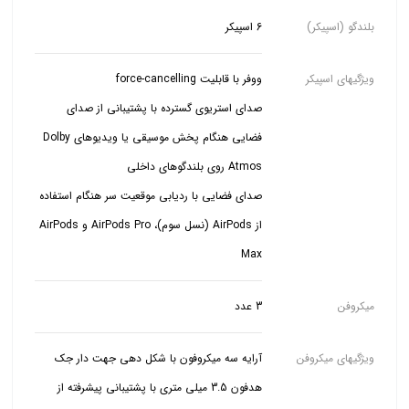
بلندگو (اسپیکر)
6 اسپیکر
ویژگیهای اسپیکر
صدای استریوی گسترده با پشتیبانی از صدای
فضایی هنگام پخش موسیقی یا ویدیوهای Dolby
صدای فضایی با ردیابی موقعیت سر هنگام استفاده
از AirPods (نسل سوم)، AirPods Pro و AirPods
Max
میکروفن
3 عدد
ویژگیهای میکروفن
آرایه سه میکروفون با شکل دهی جهت دار جک
هدفون 3.5 میلی متری با پشتیبانی پیشرفته از