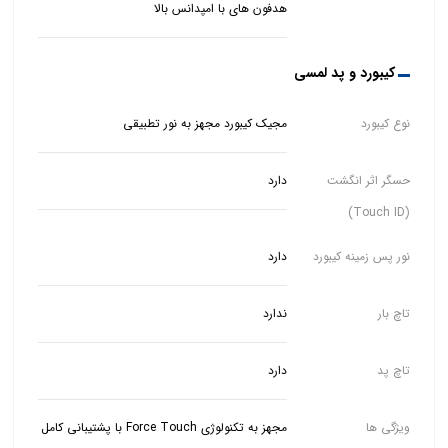
هدفون های با امپدانس بالا
کیبورد و پد لمسی
نوع کیبورد
مجیک کیبورد مجهز به نور تطبیقی
حسگر اثر انگشت
دارد
(Touch ID)
نور پس زمینه کیبورد
دارد
تاچ بار
ندارد
تاچ پد
دارد
ویژگی ها
مجهز به تکنولوژی Force Touch با پشتیبانی کامل