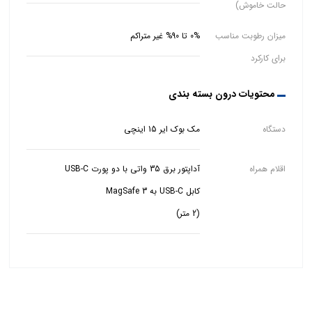
حالت خاموش)
میزان رطوبت مناسب
0% تا 90% غیر متراکم
برای کارکرد
محتویات درون بسته بندی
دستگاه
مک بوک ایر 15 اینچی
اقلام همراه
(2 متر)