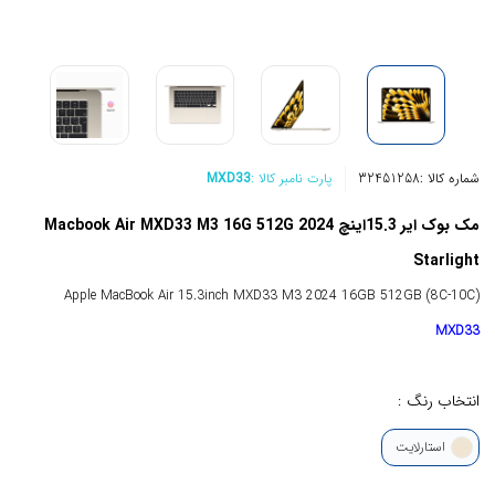
شماره کالا :
32451258
پارت نامبر کالا :
MXD33
مک بوک ایر 15.3اینچ Macbook Air MXD33 M3 16G 512G 2024
Starlight
Apple MacBook Air 15.3inch MXD33 M3 2024 16GB 512GB (8C-10C)
MXD33
انتخاب رنگ :
استارلایت