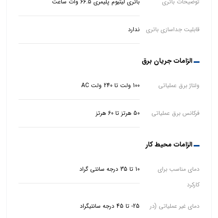
توضیحات باتری
باتری لیتیوم پلیمری 66.5 وات ساعت
قابلیت جداسازی باتری
ندارد
الزامات جریان برق
ولتاژ برق عملیاتی
100 ولت تا 240 ولت AC
فرکانس برق عملیاتی
50 هرتز تا 60 هرتز
الزامات محیط کار
دمای مناسب برای
10 تا 35 درجه سانتی گراد
کارکرد
دمای غیر عملیاتی (در
25- تا 45 درجه سانتیگراد