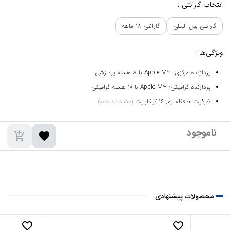
انتخاب گارانتی :
گارانتی بین المللی
گارانتی 18 ماهه
ویژگی‌ها :
پردازنده مرکزی: Apple M3 با 8 هسته پردازشی
پردازنده گرافیکی: Apple M3 با 10 هسته گرافیکی
ظرفیت حافظه رم: 16 گیگابایت
(مشاهده همه)
add_shopping_cart
favorite
محصولات پیشنهادی
favorite_border
favorite_border