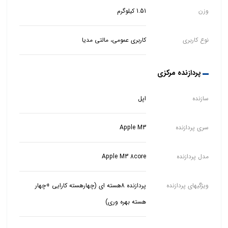
وزن
1.51 کیلوگرم
نوع کاربری
کاربری عمومی، مالتی مدیا
پردازنده مرکزی
سازنده
اپل
سری پردازنده
Apple M3
مدل پردازنده
Apple M3 8core
ویژگیهای پردازنده
پردازنده 8هسته ای (چهارهسته کارایی +چهار
هسته بهره وری)