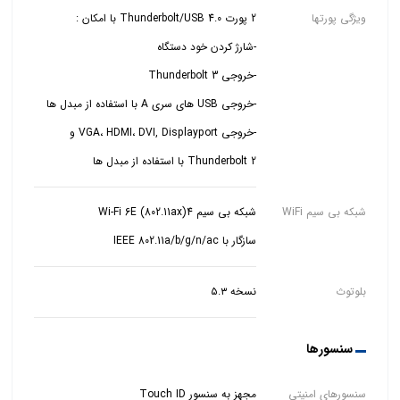
ویژگی پورتها
-خروجی VGA، HDMI، DVI, Displayport و
Thunderbolt 2 با استفاده از مبدل ها
شبکه بی سیم WiFi
سازگار با IEEE 802.11a/b/g/n/ac
بلوتوث
نسخه ۵.۳
سنسورها
سنسورهای امنیتی
مجهز به سنسور Touch ID