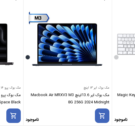
مک بوک ایر ۱۳ اینچ
مک بوک پرو ۱۴ اینچ
Magic Keyboard with
مک بوک ایر 13.6اینچ Macbook Air MRXV3 M3
12GB 2024 Space Black
8G 256G 2024 Midnight
shopping_cart
shopping_cart
ناموجود
ناموجود