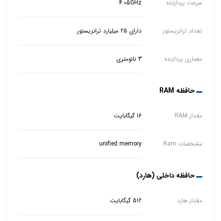
سرعت پردازنده
4.05GHz
تعداد ترانزیستور
دارای 25 میلیارد ترانزیستور
معماری پردازنده
3 نانومتری
حافظه RAM
مقدار RAM
16 گیگابایت
مشخصات Ram
unified memory
حافظه داخلی (هارد)
مقدار هارد
512 گیگابایت