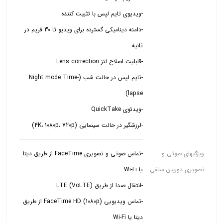
-دامنه دینامیکی گسترده برای ویدیو تا 30 فریم در
-تایم لپس در حالت شب (Night mode Time-
-لرزشگیر در حالت سینمایی (4K، 1080p، 720p)
ویژگیهای صوتی و
-تماس صوتی و تصویری FaceTime از طریق دیتا
تصویری دوربین سلفی
-تماس ویدیویی FaceTime HD (1080p) از طریق