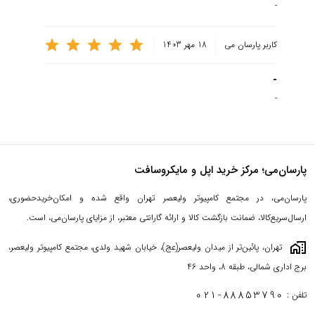
-
کاربر پارسان می
18 مهر 1403
-
-
پارسان‌می؛ مرکز خرید اپل و مایکروسافت
پارسان‌می، در مجتمع کامپیوتر ولیعصر تهران واقع شده و امکان‌خریدحضوری،
ارسال‌سریع‌کالا، ضمانت بازگشت کالا و ارائه گارانتی معتبر، از مزایای پارسان‌می، است.
maps_home_work
تهران، پائین‌تر از میدان ولیعصر(عج)، خیابان شهید ولدی، مجتمع کامپیوتر ولیعصر،
برج اداری شمالی، طبقه 8، واحد 46
021-88853790
تلفن :