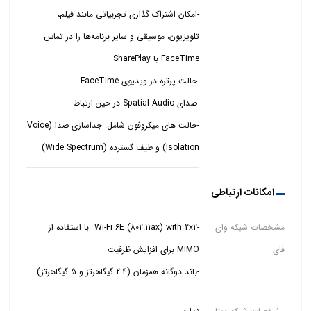
-امکان اشتراک گذاری تجربیاتی مانند فیلم،
تلویزیون، موسیقی و سایر برنامه‌ها را در تماس
-حالت های میکروفون شامل: جداسازی صدا (Voice
Isolation) و طیف گسترده (Wide Spectrum)
امکانات ارتباطی
مشخصات شبکه وای
-Wi‑Fi 6E (802.11ax) with 2x2 با استفاده از
فای
-باند دوگانه همزمان (2.4 گیگاهرتز و 5 گیگاهرتز)