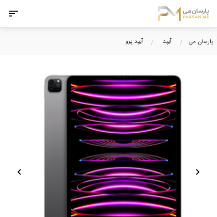
آیپد
آیپد پرو
پارسان می
chevron_left
chevron_right