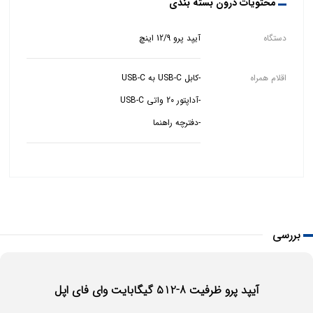
محتویات درون بسته بندی
دستگاه
آیپد پرو 12/9 اینچ
اقلام همراه
-دفترچه راهنما
بررسی
آیپد پرو ظرفیت 8-512 گیگابایت وای فای اپل