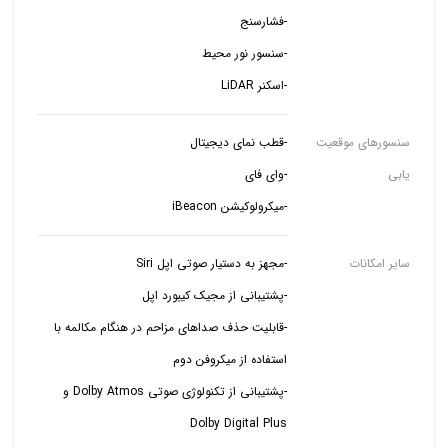
-اسکنر LiDAR
سنسورهای موقعیت
یابی
-میکرولوکیشن iBeacon
سایر امکانات
-قابلیت حذف صداهای مزاحم در هنگام مکالمه با
-پشتیبانی از تکنولوژی صوتی Dolby Atmos و