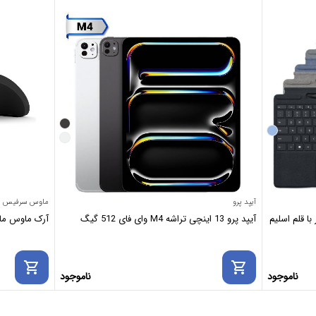
آیپد پرو
ماوس سرفیس
ا قلم اسلیم
آیپد پرو 13 اینچی تراشه M4 وای فای 512 گیگ
آرک ماوس مایکروسافت se
shopping_cart
shopping_cart
ناموجود
ناموجود