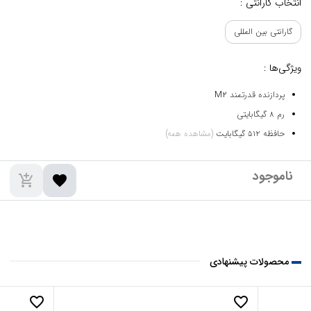
انتخاب گارانتی :
گارانتی بین المللی
ویژگی‌ها :
پردازنده قدرتمند M2
رم ۸ گیگابایتی
حافظه ۵۱۲ گیگابایت
(مشاهده همه)
add_shopping_cart
favorite
محصولات پیشنهادی
favorite_border
favorite_border