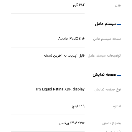
وزن
682 گرم
سیستم عامل
نسخه سیستم عامل
Apple iPadOS 16
توضیحات سیستم عامل
قابل آپدیت به آخرین نسخه
صفحه نمایش
نوع صفحه نمایش
IPS Liquid Retina XDR display
اندازه
12.9 اینچ
وضوح تصویر
2796*1290 پیکسل