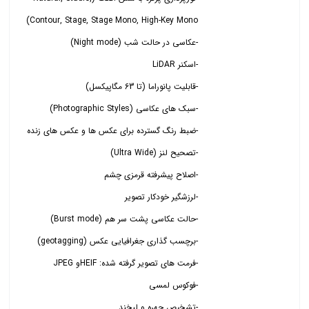
-تشخیص چهره و لبخند