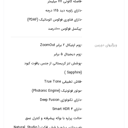
-پیکسل فوکوس 100درصد
ویژگیهای دوربین
-پوشش لنز کریستالی از جنس یاقوت کبود
-نورپردازی پرتره با شش افکت (Natural, Studio,