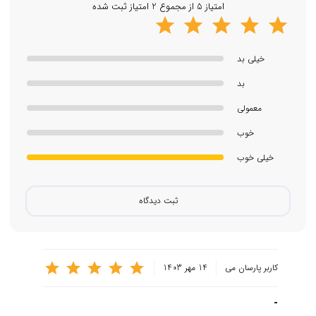
امتیاز 5 از مجموع 2 امتیاز ثبت شده
18 ماهه، قیمت منصفانه، ارسال فوری با بسته بندی مطمئن،
امکان خرید حضوری، امکان پرداخت در محل، امکان راه اندازی
اولیه و نصب برنامه‌ها و چندین مزیت دیگر، اقدام نموده و بعد از
خیلی بد
انتخاب محصول، خرید آیپد پرو مورد نظر خود را نهایی کنید.
بد
معمولی
خوب
خیلی خوب
ثبت دیدگاه
کاربر پارسان می
14 مهر 1403
-