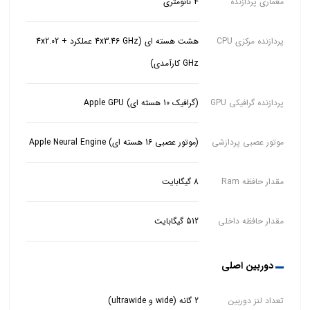
معماری پردازنده
4 نانومتری
پردازنده مرکزی CPU
هشت هسته ای (4x3.46 GHz عملکرد + 4x2.02
GHz کارآمدی)
پردازنده گرافیکی GPU
(گرافیک 10 هسته ای) Apple GPU
موتور عصبی پردازشی
(موتور عصبی 16 هسته ای) Apple Neural Engine
مقدار حافظه Ram
8 گیگابایت
مقدار حافظه داخلی
512 گیگابایت
دوربین اصلی
تعداد لنز دوربین
2 گانه (wide و ultrawide)