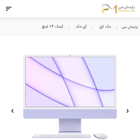
مک اپل
آی مک
آیمک ۲۴ اینچ
پارسان می
chevron_left
chevron_right