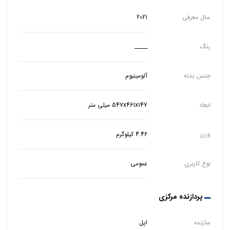
سال معرفی
2021
رنگ
_____
جنس بدنه
آلومینیوم
ابعاد
547x461x147 میلی‌ متر
وزن
4.46 کیلوگرم
نوع کاربری
عمومی
پردازنده مرکزی
سازنده
اپل