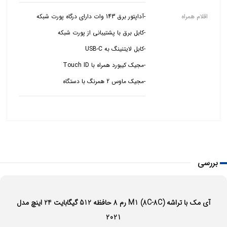
اقلام همراه
-مجیک ماوس 2 همرنگ با دستگاه
بررسی
آی مک با تراشه (8C-8C) M1 رم 8 حافظه 512 گیگابایت 24 اینچ مدل
2021