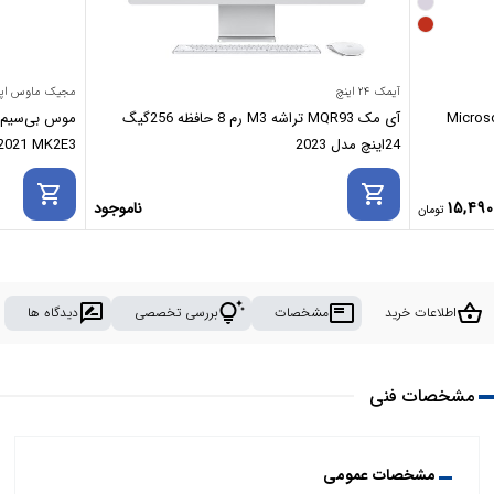
آیمک ۲۴ اینچ
مجیک ماوس اپ
آی مک MQR93 تراشه M3 رم 8 حافظه 256گیگ
24اینچ مدل 2023
 2021 MK2E3
shopping_cart
shopping_cart
15,490
ناموجود
rate_review
tips_and_updates
featured_play_list
shopping_basket
اطلاعات خرید
مشخصات
بررسی تخصصی
دیدگاه ها
مشخصات فنی
مشخصات عمومی