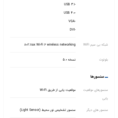
-DVI
شبکه بی سیم WiFi
802.11ax Wi-Fi 6 wireless networking
بلوتوث
نسخه 5.0
سنسورها
سنسورهای موقعیت
موقعیت یابی از طریق Wi-Fi
یابی
سنسور های دیگر
سنسور تشخیص نور محیط (Light Sensor)