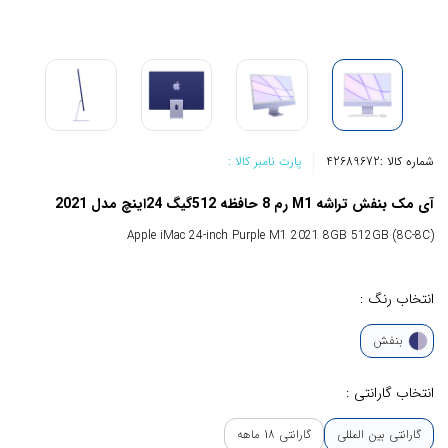
شماره کالا :
42689672
پارت نامبر کالا :
آی مک بنفش تراشه M1 رم 8 حافظه 512گیگ 24اینچ مدل 2021
Apple iMac 24-inch Purple M1 2021 8GB 512GB (8C-8C)
انتخاب رنگ :
بنفش
انتخاب گارانتی :
گارانتی بین المللی
گارانتی 18 ماهه