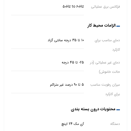
فرکانس برق عملیاتی
50Hz to 60Hz
الزامات محیط کار
دمای مناسب برای
10 تا 35 درجه سانتی گراد
کارکرد
دمای غیر عملیاتی (در
25- تا 45 درجه
حالت خاموش)
میزان رطوبت مناسب
5 تا 90 درصد غیر متراکم
برای کارکرد
محتویات درون بسته بندی
دستگاه
آی مک 24 اینچ