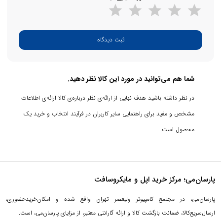
به غیر از این ویژگی می‌توان از خصوصیات دیگرش مانند: طراحی بسیار
باریک، ساده بودن اتصال به وب، استفاده از رم و حافظه جانبی بالا، و در
ثبت دیدگاه
نهایت بهره‌گیری از سخت افزاری پرقدرت و در عین حال کم مصرف یاد
نمود، که آنرا تبدیل به یک کامپیوتر یکپارچه و همه چیز تمام می‌کند، که
در عین سادگی، جذابیت فراوانی برای مخاطبانش دارد.
شما هم می‌توانید در مورد این کالا نظر دهید.
در نظر داشته باشید هدف نهایی از ارائه‌ی نظر درباره‌ی کالا ارائه‌ی اطلاعات
مشخص و مفید برای راهنمایی سایر کاربران در فرآیند انتخاب و خرید یک
محصول است.
پارسان‌می؛ مرکز خرید اپل و مایکروسافت
پارسان‌می، در مجتمع کامپیوتر ولیعصر تهران واقع شده و امکان‌خریدحضوری،
ارسال‌سریع‌کالا، ضمانت بازگشت کالا و ارائه گارانتی معتبر، از مزایای پارسان‌می، است.