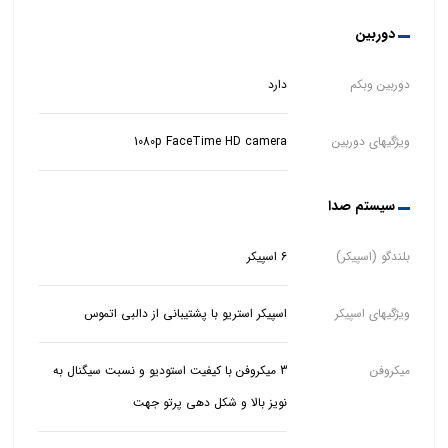
دوربین
دوربین وبکم
دارد
ویژگیهای دوربین
1080p FaceTime HD camera
سیستم صدا
بلندگو (اسپیکر)
6 اسپیکر
ویژگیهای اسپیکر
اسپیکر استریو با پشتیبانی از دالبی اتموس
میکروفن
3 میکروفن با کیفیت استودیو و نسبت سیگنال به
نویز بالا و شکل دهی پرتو جهت