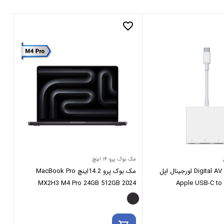
_border
favorite_border
مک بوک پرو ۱۴ اینچ
مک بو
مبدل USB-C به Digital AV اورجینال اپل
مک بوک پرو 14.2اینچ MacBook Pro
Apple USB-C to Dig
MX2H3 M4 Pro 24GB 512GB 2024
ght
Space Black
Mul