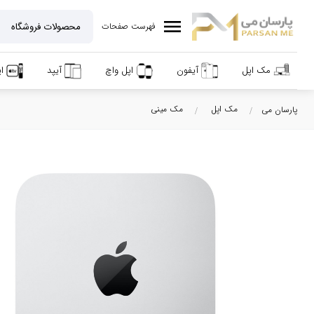
menu
فهرست صفحات
مک اپل
آیفون
اپل واچ
آیپد
ا
مک اپل
مک مینی
پارسان می