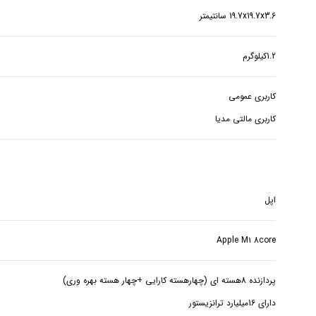
19.7x19.7x3.6 سانتیمتر
1.2کیلوگرم
کاربری مالتی مدیا
اپل
Apple M۱ 8core
دارای 16میلیارد ترانزیستور