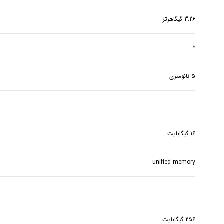
3.26 گیگاهرتز
*
5 نانومتری
16 گیگابایت
unified memory
256 گیگابایت