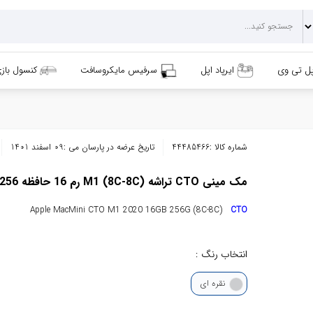
پل تی وی
ایرپاد اپل
سرفیس مایکروسافت
کنسول باز
شماره کالا :
44485466
تاریخ عرضه در پارسان می :
09 اسفند 1401
مک مینی CTO تراشه (8C-8C) M1 رم 16 حافظه 256گیگ 2020
Apple MacMini CTO M1 2020 16GB 256G (8C-8C)
CTO
انتخاب رنگ :
نقره ای