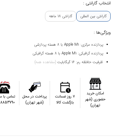
انتخاب گارانتی :
گارانتی بین المللی
گارانتی 18 ماهه
ویژگی‌ها :
پردازنده مرکزی: Apple M1 با 8 هسته پردازشی
پردازنده گرافیکی: Apple M1 با 8 هسته گرافیکی
ظرفیت حافظه رم: 16 گیگابایت
(مشاهده همه)
امکان خرید
۷ روز ضمانت
پرداخت در محل
تماس با م
حضوری (شهر
بازگشت کالا
(شهر تهران)
88853790
تهران)