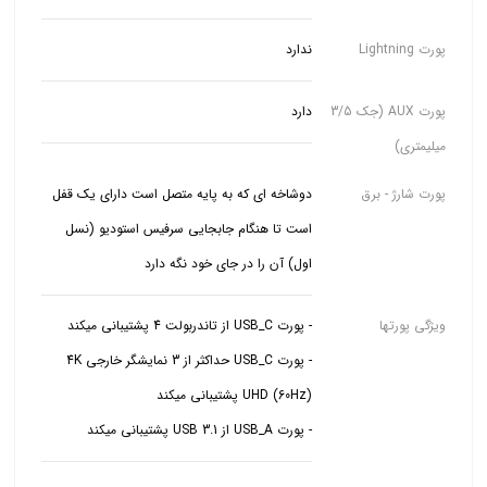
پورت Lightning
ندارد
پورت AUX (جک 3/5
دارد
میلیمتری)
پورت شارژ - برق
دوشاخه ای که به پایه متصل است دارای یک قفل
است تا هنگام جابجایی سرفیس استودیو (نسل
اول) آن را در جای خود نگه دارد
ویژگی پورتها
- پورت USB_C حداکثر از 3 نمایشگر خارجی 4K
- پورت USB_A از USB 3.1 پشتیبانی میکند