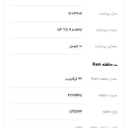
مدل پردازنده
i7-11370H
سرعت پردازنده
UP TO 4.80GHz
معماری پردازنده
10 نانومتر
حافظه Ram
مقدار حافظه Ram
32 گیگابایت
سرعت حافظه
4266MHz
نوع حافظه
LPDDR4
قابلیت ارتقاء حافظه
ندارد