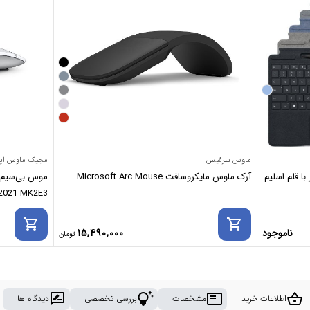
ماوس سرفیس
مجیک ماوس اپ
ا قلم اسلیم
آرک ماوس مایکروسافت Microsoft Arc Mouse
 2021 MK2E3
shopping_cart
shopping_cart
ناموجود
15,490,000
rate_review
tips_and_updates
featured_play_list
shopping_basket
اطلاعات خرید
مشخصات
بررسی تخصصی
دیدگاه ها