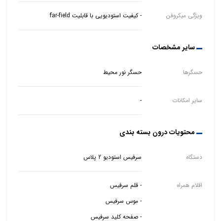
ویژگی میکروفن
- کیفیت استودیویی با قابلیت far-field
سایر مشخصات
حسگرها
حسگر نور محیط
سایر امکانات
-
محتویات درون بسته بندی
دستگاه
سرفیس استودیو 2 پلاس
اقلام همراه