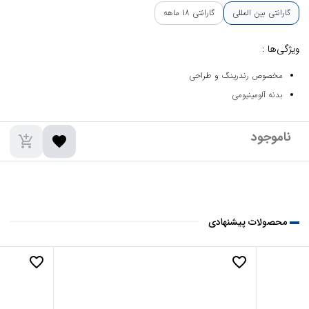
گارانتی بین المللی
گارانتی 18 ماهه
ویژگی‌ها :
مخصوص رندرینگ و طراحی
بدنه آلومینیومی
add_shopping_cart
favorite
محصولات پیشنهادی
favorite_border
favorite_border