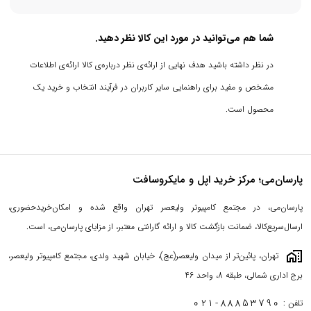
شما هم می‌توانید در مورد این کالا نظر دهید.
در نظر داشته باشید هدف نهایی از ارائه‌ی نظر درباره‌ی کالا ارائه‌ی اطلاعات
مشخص و مفید برای راهنمایی سایر کاربران در فرآیند انتخاب و خرید یک
محصول است.
پارسان‌می؛ مرکز خرید اپل و مایکروسافت
پارسان‌می، در مجتمع کامپیوتر ولیعصر تهران واقع شده و امکان‌خریدحضوری،
ارسال‌سریع‌کالا، ضمانت بازگشت کالا و ارائه گارانتی معتبر، از مزایای پارسان‌می، است.
maps_home_work
تهران، پائین‌تر از میدان ولیعصر(عج)، خیابان شهید ولدی، مجتمع کامپیوتر ولیعصر،
برج اداری شمالی، طبقه 8، واحد 46
021-88853790
تلفن :