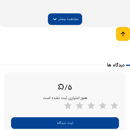
expand_more
مشاهده بیشتر
arrow_upward
parsanme.com
دیدگاه ها
/5
extension
هنوز امتیازی ثبت نشده است
ثبت دیدگاه