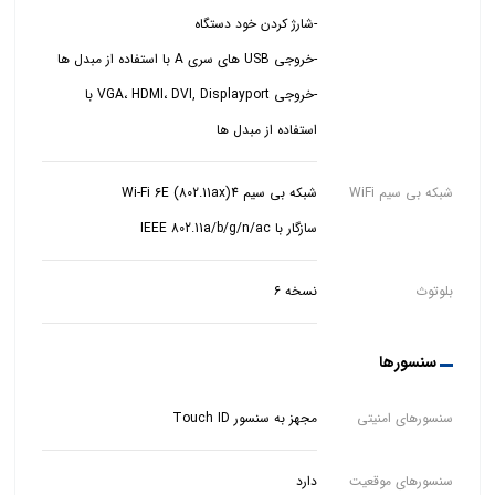
-خروجی VGA، HDMI، DVI, Displayport با
استفاده از مبدل ها
شبکه بی سیم WiFi
سازگار با IEEE 802.11a/b/g/n/ac
بلوتوث
نسخه ۶
سنسورها
سنسورهای امنیتی
مجهز به سنسور Touch ID
سنسورهای موقعیت
دارد