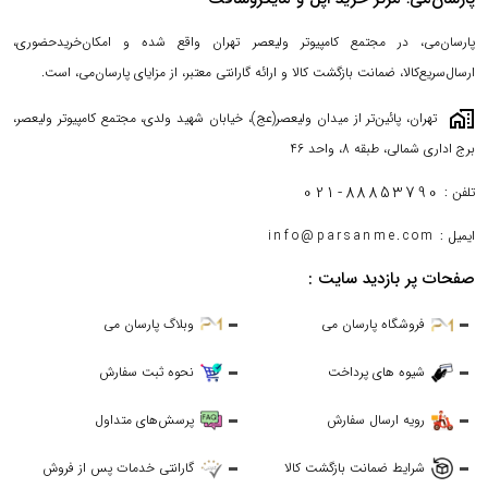
در کنار این دستگاه میتوانید از مجیک موس اپل نیز استفاده کنید و کار را
پارسان‌می، در مجتمع کامپیوتر ولیعصر تهران واقع شده و امکان‌خریدحضوری،
برای خودتان ساده‌ نمایید. برای پیدا کردن بهترین لوازم جانبی این مک
ارسال‌سریع‌کالا، ضمانت بازگشت کالا و ارائه گارانتی معتبر، از مزایای پارسان‌می، است.
بوک نئو با پک اصلی و ضمانت اصالت کالا می‌توانید به صفحه اختصاصی
maps_home_work
تهران، پائین‌تر از میدان ولیعصر(عج)، خیابان شهید ولدی، مجتمع کامپیوتر ولیعصر،
این محصولات مانند: مجیک کیبورد اپل، مبدل اپل، شارژر اپل و... در
برج اداری شمالی، طبقه 8، واحد 46
پارسان می، مراجعه کنید و اگر دوست دارید همه این کالاها را بصورت
یکجا مشاهده کنید به صفحه
لوازم جانبی مک بوک نئو
سر بزنید.
021-88853790
تلفن :
ایمیل :
info@parsanme.com
صفحات پر بازدید سایت :
فروشگاه پارسان می
وبلاگ پارسان می
شیوه های پرداخت
نحوه ثبت سفارش
رویه ارسال سفارش
پرسش‌های متداول
شرایط ضمانت بازگشت کالا
گارانتی خدمات پس از فروش