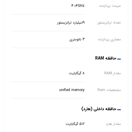
سرعت پردازنده
4.04GHz
تعداد ترانزیستور
19میلیارد ترانزیستور
معماری پردازنده
3 نانومتری
حافظه RAM
مقدار RAM
8 گیگابایت
مشخصات Ram
unified memory
حافظه داخلی (هارد)
مقدار هارد
512 گیگابایت