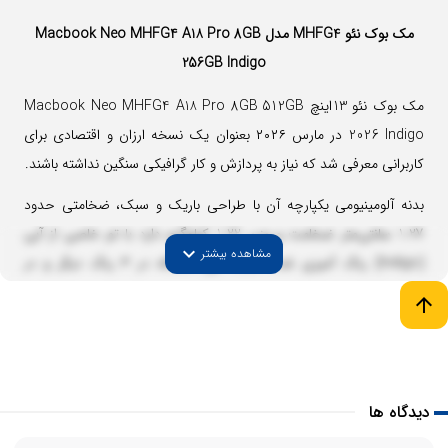
مک بوک نئو
MHFG4
مدل Macbook Neo MHFG4
8GB
A18 Pro
256GB Indigo
مک بوک نئو 13اینچ Macbook Neo MHFG4
8GB 512GB
A18 Pro
2026 Indigo در مارس ۲۰۲۶ بعنوان یک نسخه ارزان و اقتصادی برای
کاربرانی معرفی شد که نیاز به پردازش و کار گرافیکی سنگین نداشته باشند.
بدنه آلومینیومی یکپارچه آن با طراحی باریک و سبک، ضخامتی حدود
1.27 سانتی‌متر ضخامت و وزن 1.22 کیلوگرم دارد با تم خاصی از آبی
expand_more
مشاهده بیشتر
(Indigo) رنگ آمیزی شده است. این دستگاه در ۳ رنگ دیگر و در
پیکربندی متنوع ارائه شده که برای مشاهده آنها باید به دسته
مک بوک
arrow_upward
نئو
مراجعه نمایید.
یک نمایشگر 13 اینچی Liquid Retina با رزولوشن ۲408 در ۱506 و تراکم
219 پیکسل، در این دستگاه بکار رفته که روشنایی ۵۰۰ نیت و پشتیبانی از
دیدگاه ها
یک میلیارد رنگ نیزر از دیگر مشخصات آن است.