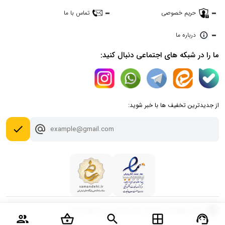
حریم خصوصی
تماس با ما
درباره ما
ما را در شبکه های اجتماعی دنبال کنید:
از جدیدترین تخفیف ها با خبر شوید:
done
copyright
تمامی حقوق این وبسایت برای پارسان می محفوظ است.
group
shopping_basket
search
window
support_agent