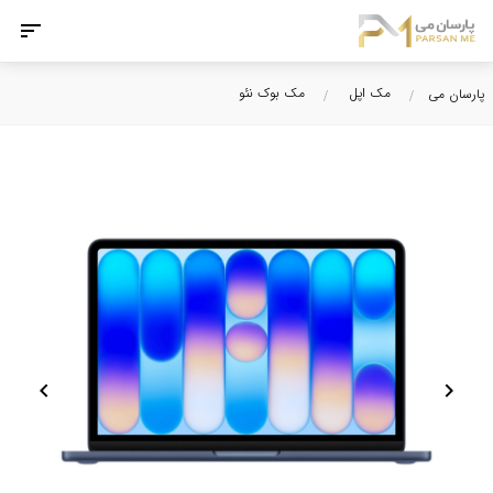
مک اپل
مک بوک نئو
پارسان می
chevron_left
chevron_right