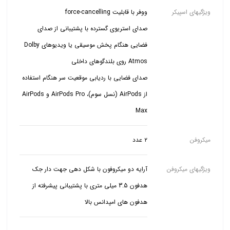
ویژگیهای اسپیکر
صدای استریوی گسترده با پشتیبانی از صدای
فضایی هنگام پخش موسیقی یا ویدیوهای Dolby
صدای فضایی با ردیابی موقعیت سر هنگام استفاده
از AirPods (نسل سوم)، AirPods Pro و AirPods
Max
میکروفن
۲ عدد
ویژگیهای میکروفن
آرایه دو میکروفون با شکل دهی جهت دار جک
هدفون 3.5 میلی متری با پشتیبانی پیشرفته از
هدفون های امپدانس بالا