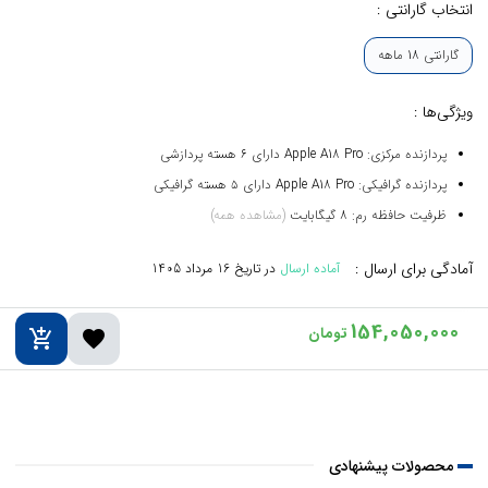
انتخاب گارانتی :
گارانتی 18 ماهه
ویژگی‌ها :
پردازنده مرکزی: Apple A18 Pro دارای 6 هسته پردازشی
پردازنده گرافیکی: Apple A18 Pro دارای ۵ هسته گرافیکی
ظرفیت حافظه رم: 8 گیگابایت
(مشاهده همه)
آمادگی برای ارسال :
آماده ارسال
در تاریخ
16 مرداد 1405
154,050,000
add_shopping_cart
favorite
محصولات پیشنهادی