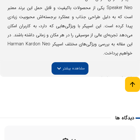
Speaker Neo یکی از محصولات باکیفیت و قابل حمل این برند معتبر
است که به دلیل طراحی جذاب و عملکرد برجسته‌اش محبوبیت زیادی
پیدا کرده است. این اسپیکر با ویژگی‌هایی که دارد، به کاربران امکان
می‌دهد تجربه‌ای عالی از موسیقی را در هر مکان و زمانی داشته باشند. در
این مقاله به بررسی ویژگی‌های مختلف اسپیکر Harman Kardon Neo
خواهیم پرداخت.
expand_more
مشاهده بیشتر
1. طراحی و ساختار
arrow_upward
یکی از اولین ویژگی‌هایی که توجه شما را جلب می‌کند، طراحی منحصر به
فرد و جذاب Harman Kardon Neo است. این اسپیکر دارای طراحی
جمع‌وجور و قابل حملی است که به راحتی می‌توانید آن را در کیف یا
دیدگاه ها
کوله‌پشتی خود قرار دهید و در هر مکانی به راحتی استفاده کنید. این
اسپیکر با ابعاد کوچک و وزن سبک، امکان حمل راحت و استفاده آسان را
فراهم می‌کند.