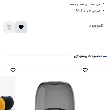
نوع اتصال:بی‌سیم و باسیم
خروجی ۱۰ وات RMS
add_shopping_cart
favorite
محصولات پیشنهادی
favorite_border
favorite_border