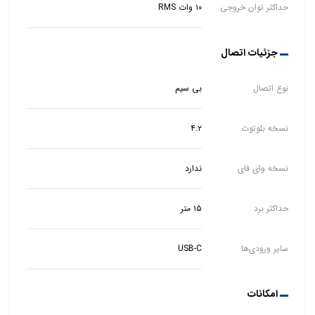
حداکثر توان خروجی
۱۰ وات RMS
جزئیات اتصال
نوع اتصال
بی سیم
نسخه بلوتوث
۴.۲
نسخه وای فای
ندارد
حداکثر برد
۱۵ متر
سایر ورودی‌ها
USB-C
امکانات