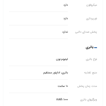
میکروفون
دارد
نورپردازی
دارد
پخش صدای دالبی
ندارد
باتری
نوع باتری
لیتیوم-یون
منبع تغذیه
باتری، اداپتور مستقیم
مدت زمان پخش
۱۰ ساعت
ویژگیهای باتری
1000 mAh