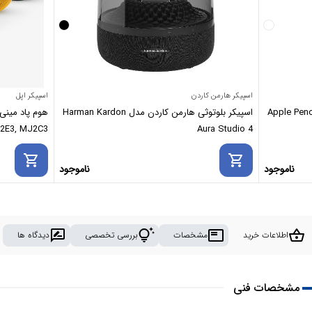
اسپیکر هارمن کاردن
اسپیکر اپل
اسپیکر بلوتوثی هارمن کاردن مدل Harman Kardon
2E3, MJ2C3
Aura Studio 4
shopping_cart
shopping_cart
ناموجود
ناموجود
rate_review
tips_and_updates
featured_play_list
shopping_basket
اطلاعات خرید
مشخصات
بررسی تخصصی
دیدگاه ها
مشخصات فنی