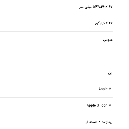
547x461x147 میلی‌ متر
4.46 کیلوگرم
عمومی
اپل
Apple M1
Apple Silicon M1