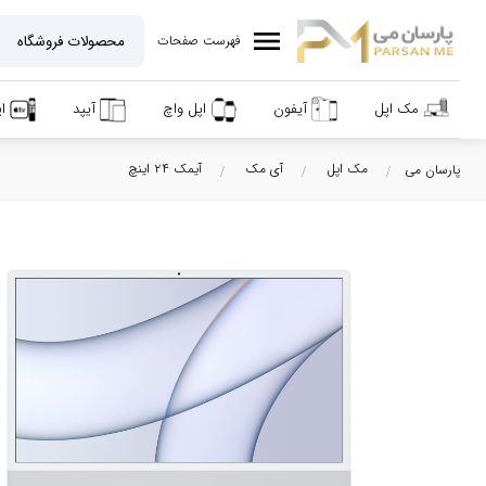
menu
فهرست صفحات
مک اپل
آیفون
اپل واچ
آیپد
ا
مک اپل
آی مک
آیمک ۲۴ اینچ
پارسان می