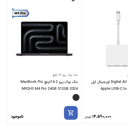
مک بوک پرو ۱۴ اینچ
مک بو
مبدل USB-C به Digital AV اورجینال اپل
مک بوک پرو 14.2اینچ MacBook Pro
Apple USB-C to Dig
MX2H3 M4 Pro 24GB 512GB 2024
ght
Space Black
Mul
rt
shopping_cart
14,590,000
ناموجود