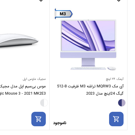
آیمک ۲۴ اینچ
مجیک ماوس اپل
آی مک MQRW3 تراشه M3 ظرفیت 8-512
گیگ 24اینچ مدل 2023
ic Mouse 3 - 2021 MK2E3
shopping_cart
shopping_cart
ناموجود