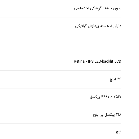
بدون حافظه گرافیکی اختصاصی
دارای 8 هسته پردازش گرافیکی
Retina - IPS LED-backlit LCD
24 اینچ
2520 × 4480 پیکسل
218 پیکسل بر اینچ
16:9