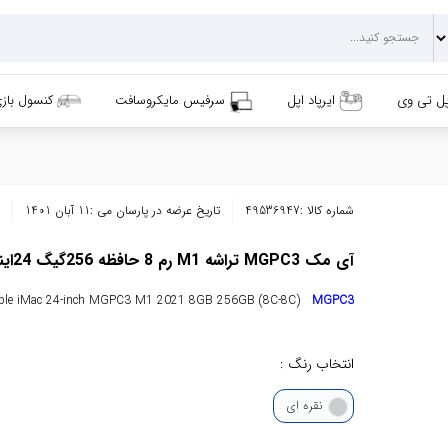
پل تی وی
ایرپاد اپل
سرفیس مایکروسافت
کنسول باز
شماره کالا :
49536947
تاریخ عرضه در پارسان می :
11 آبان 1401
آی مک MGPC3 تراشه M1 رم 8 حافظه 256گیگ 24اینچ مدل 2021
ple iMac 24-inch MGPC3 M1 2021 8GB 256GB (8C-8C)
MGPC3
انتخاب رنگ :
نقره ای