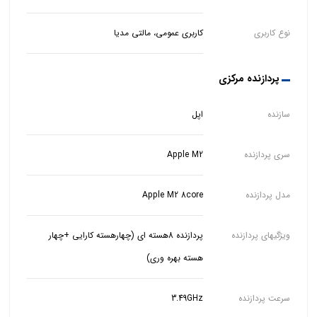
نوع کاربری
کاربری عمومی، مالتی مدیا
پردازنده مرکزی
سازنده
اپل
سری پردازنده
Apple M2
مدل پردازنده
Apple M2 8core
ویژگیهای پردازنده
پردازنده 8هسته ای (چهارهسته کارایی +چهار
هسته بهره وری)
سرعت پردازنده
3.49GHz