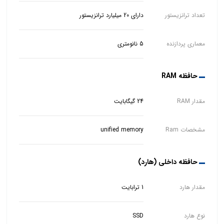
تعداد ترانزیستور
دارای 20 میلیارد ترانزیستور
معماری پردازنده
5 نانومتری
حافظه RAM
مقدار RAM
24 گیگابایت
مشخصات Ram
unified memory
حافظه داخلی (هارد)
مقدار هارد
1 ترابایت
نوع هارد
SSD