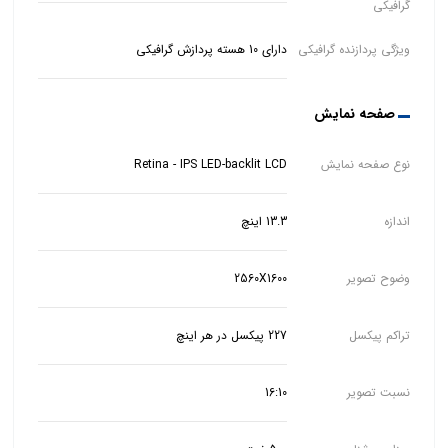
گرافیکی
ویژگی پردازنده گرافیکی
دارای 10 هسته پردازش گرافیکی
صفحه نمایش
نوع صفحه نمایش
Retina - IPS LED-backlit LCD
اندازه
13.3 اینچ
وضوح تصویر
2560X1600
تراکم پیکسل
227 پیکسل در هر اینچ
نسبت تصویر
16:10