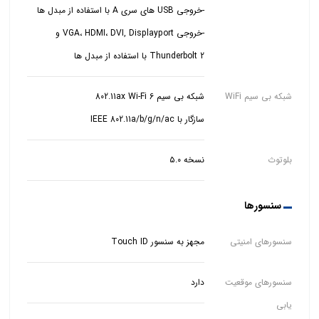
-خروجی VGA، HDMI، DVI, Displayport و
Thunderbolt 2 با استفاده از مبدل ها
شبکه بی سیم WiFi
سازگار با IEEE 802.11a/b/g/n/ac
بلوتوث
نسخه ۵.۰
سنسورها
سنسورهای امنیتی
مجهز به سنسور Touch ID
سنسورهای موقعیت
دارد
یابی