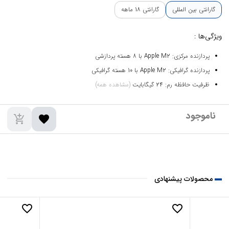
گارانتی بین المللی
گارانتی 18 ماهه
ویژگی‌ها :
پردازنده مرکزی: Apple M2 با 8 هسته پردازشی
پردازنده گرافیکی: Apple M2 با 10 هسته گرافیکی
ظرفیت حافظه رم: 24 گیگابایت
(مشاهده همه)
add_shopping_cart
favorite
محصولات پیشنهادی
favorite_border
favorite_border