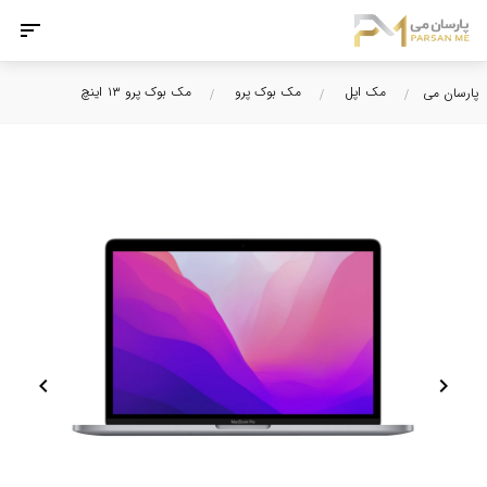
مک اپل
مک بوک پرو
مک بوک پرو ۱۳ اینچ
پارسان می
chevron_left
chevron_right