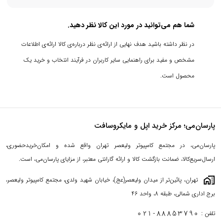
شما هم می‌توانید در مورد این کالا نظر دهید.
در نظر داشته باشید هدف نهایی از ارائه‌ی نظر درباره‌ی کالا ارائه‌ی اطلاعات
مشخص و مفید برای راهنمایی سایر کاربران در فرآیند انتخاب و خرید یک
ویژگی خاص مک بوک پرو MNEX3 استفاده از تراشه اپل سیلیکون M2 به
محصول است.
عنوان مرکز فرماندهی آن بود که بعد از مک بوک ایر 2022، بعنوان دومین
مک، صاحب این تراشه شد.
مشتریانی که قصد خرید مک بوک
پرو MNEX3 را دارند، می‌توانند از ماه آینده اقدام به سفارش نمایند.
از
پارسان‌می؛ مرکز خرید اپل و مایکروسافت
دیگر جذابیت‌های این مراسم، حضور نسخه‌های جدیدی از سیستم
پارسان‌می، در مجتمع کامپیوتر ولیعصر تهران واقع شده و امکان‌خریدحضوری،
عامل‌های mac OS، iOS و watchOS بود.
ارسال‌سریع‌کالا، ضمانت بازگشت کالا و ارائه گارانتی معتبر، از مزایای پارسان‌می، است.
maps_home_work
تهران، پائین‌تر از میدان ولیعصر(عج)، خیابان شهید ولدی، مجتمع کامپیوتر ولیعصر،
مک بوک پرو MNEX3: طراحی
برج اداری شمالی، طبقه 8، واحد 46
در یک نگاه کلی به نسخه 13 اینچی خانواده لپ تاپ اپل متوجه می‌شویم
021-88853790
تلفن :