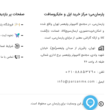
پارسان‌می؛ مرکز خرید اپل و مایکروسافت
صفحات پر بازدید
پارسان‌می، در مجتمع کامپیوتر ولیعصر تهران واقع شده
فروشگاه پا
و امکان‌خریدحضوری، ارسال‌سریع‌کالا، ضمانت بازگشت
نحوه ثبت 
کالا و ارائه گارانتی معتبر، از مزایای پارسان‌می، است.
شرایط ضمان
maps_home_work
تهران، پائین‌تر از میدان ولیعصر(عج)، خیابان
شهید ولدی، مجتمع کامپیوتر ولیعصر، برج اداری شمالی،
تماس با ما
طبقه 8، واحد 46
021-88853790
تلفن :
ایمیل :
info@parsanme.com
copyright
تمامی حقوق این وبسایت برای پارسان می محفوظ است.