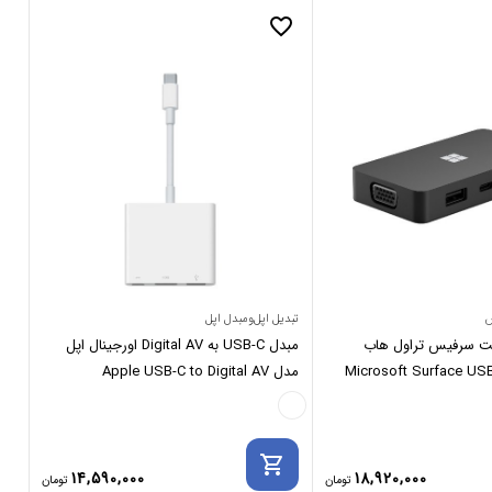
_border
favorite_border
س
تبدیل اپل‌ومبدل اپل
مجی
فت سرفیس تراول هاب
مبدل USB-C به Digital AV اورجینال اپل
Microsoft Surface USB
مدل Apple USB-C to Digital AV
A3
Multiport Adapter
rt
shopping_cart
14,590,000
18,920,000