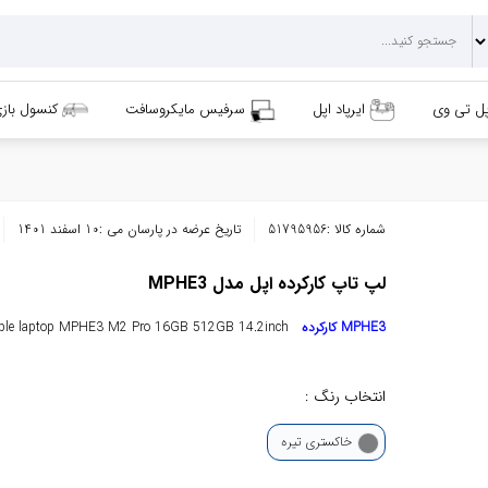
پل تی وی
ایرپاد اپل
سرفیس مایکروسافت
کنسول باز
شماره کالا :
51795956
تاریخ عرضه در پارسان می :
10 اسفند 1401
لپ تاپ کارکرده اپل مدل MPHE3
کارکرده MPHE3
pple laptop MPHE3 M2 Pro 16GB 512GB 14.2inch
انتخاب رنگ :
خاکستری تیره