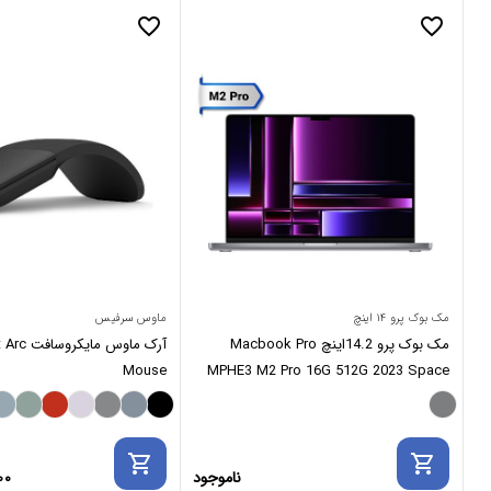
favorite_border
favorite_border
مک بوک پرو ۱۴ اینچ
ماوس سرفیس
مک بوک پرو 14.2اینچ Macbook Pro
آرک ماوس م
Mouse
MPHE3 M2 Pro 16G 512G 2023 Space
Gray
shopping_cart
shopping_cart
ناموجود
00