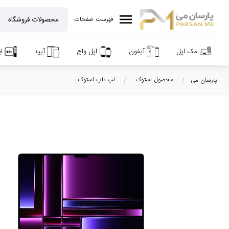
menu
فهرست صفحات
مک اپل
آیفون
اپل واچ
آیپد
ا
محصول استوک
لپ تاپ استوک
پارسان می