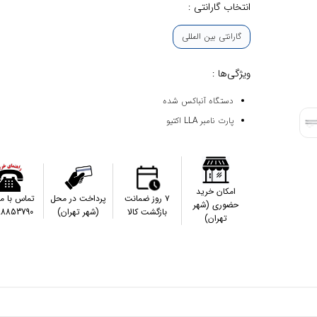
انتخاب گارانتی :
گارانتی بین المللی
ویژگی‌ها :
دستگاه آنباکس شده
پارت نامبر LLA اکتیو
امکان خرید
۷ روز ضمانت
پرداخت در محل
تماس با م
حضوری (شهر
بازگشت کالا
(شهر تهران)
88853790
تهران)