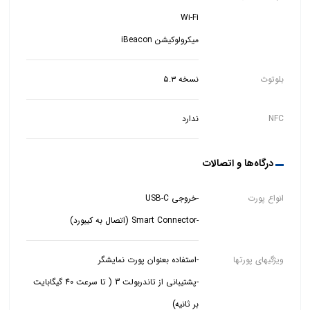
میکرولوکیشن iBeacon
بلوتوث
نسخه ۵.۳
NFC
ندارد
درگاه‌ها و اتصالات
انواع پورت‌
-Smart Connector (اتصال به کیبورد)
ویژگیهای پورتها
-پشتیبانی از تاندربولت 3 ( تا سرعت 40 گیگابایت