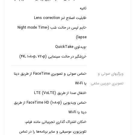
-تایم لپس در حالت شب (Night mode Time-
-لرزشگیر در حالت سینمایی (4K، 1080p، 720p)
ویژگیهای صوتی و
-تماس صوتی و تصویری FaceTime از طریق دیتا
تصویری دوربین سلفی
-تماس ویدیویی FaceTime HD (1080p) از طریق
-امکان اشتراک گذاری تجربیاتی مانند فیلم،
تلویزیون، موسیقی و سایر برنامه‌ها را در تماس