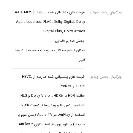
ویژگیهای پخش صوتی
-فرمت های پشتیبانی شده عبارتند از AAC، MP3،
Apple Lossless، FLAC، Dolby Digital، Dolby
-امکان تنظیم حداکثر محدودیت حجم صدا توسط
کاربر
ویژگیهای پخش ویدیو
-فرمت های پشتیبانی شده عبارتند از HEVC،
-انعکاس عکس ها و ویدیوها تا کیفیت 4K، با
استفاده از AirPlay، در Apple TV (نسل دوم یا