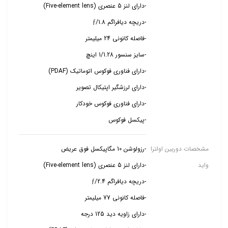
-پیکسل فوکوس
مشخصات دوربین اولترا
واید