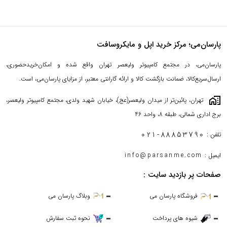
پارسان‌می؛ مرکز خرید اپل و مایکروسافت
پارسان‌می، در مجتمع کامپیوتر ولیعصر تهران واقع شده و امکان‌خریدحضوری،
ارسال‌سریع‌کالا، ضمانت بازگشت کالا و ارائه گارانتی معتبر، از مزایای پارسان‌می، است.
maps_home_work
تهران، پائین‌تر از میدان ولیعصر(عج)، خیابان شهید ولدی، مجتمع کامپیوتر ولیعصر،
برج اداری شمالی، طبقه 8، واحد 46
021-88853790
تلفن :
ایمیل :
info@parsanme.com
صفحات پر بازدید سایت :
فروشگاه پارسان می
وبلاگ پارسان می
شیوه های پرداخت
نحوه ثبت سفارش