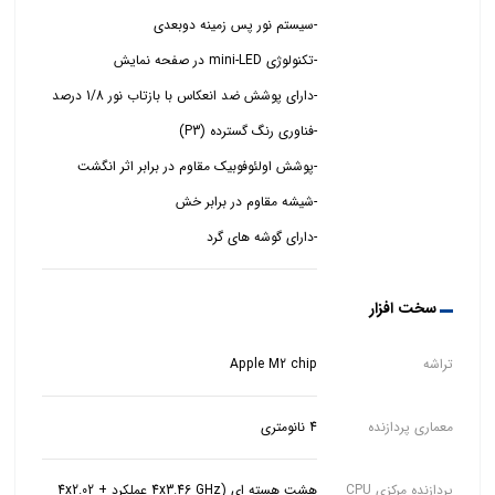
-دارای گوشه های گرد
سخت افزار
تراشه
Apple M2 chip
معماری پردازنده
4 نانومتری
پردازنده مرکزی CPU
هشت هسته ای (4x3.46 GHz عملکرد + 4x2.02