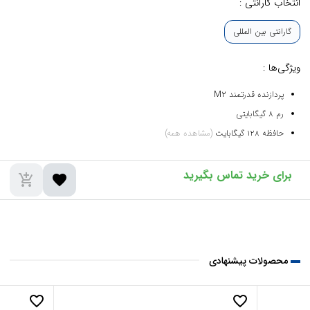
انتخاب گارانتی :
گارانتی بین المللی
ویژگی‌ها :
پردازنده قدرتمند M2
رم ۸ گیگابایتی
حافظه ۱۲۸ گیگابایت
(مشاهده همه)
add_shopping_cart
favorite
محصولات پیشنهادی
favorite_border
favorite_border