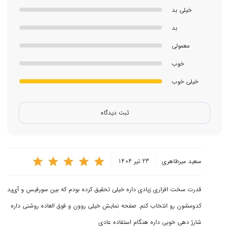
اولیه و نصب برنامه‌ها و چندین مزیت دیگر، اقدام نموده و بعد از
خیلی بد
انتخاب محصول، خرید آیپد پرو مورد نظر خود را نهایی کنید.
بد
معمولی
خوب
خیلی خوب
ثبت دیدگاه
سعید میرطاهری
23 تیر 1404
قدرت سخت افزاری زیادی داره خیلی تحقیق کرده بودم که بین سورفیس و آی‌پد
کدومشون رو انتخاب کنم. صفحه نمایش خیلی روون و فوق العاده روشنی داره
شارژ دهی خوبی داره هنگام استفاده عادی