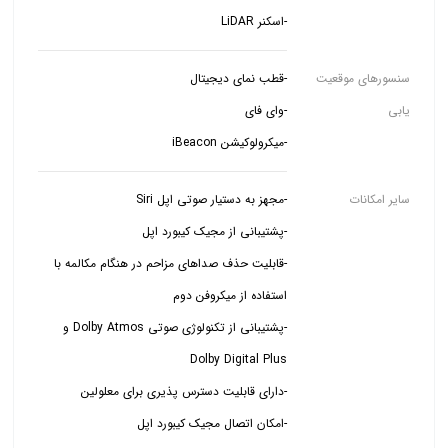
-اسکنر LiDAR
سنسورهای موقعیت
یابی
-میکرولوکیشن iBeacon
سایر امکانات
-قابلیت حذف صداهای مزاحم در هنگام مکالمه با
-پشتیبانی از تکنولوژی صوتی Dolby Atmos و