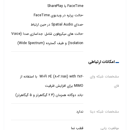
-حالت های میکروفون شامل: جداسازی صدا (Voice
Isolation) و طیف گسترده (Wide Spectrum)
امکانات ارتباطی
مشخصات شبکه وای
-Wi‑Fi 6E (802.11ax) with 2x2 با استفاده از
فای
-باند دوگانه همزمان (2.4 گیگاهرتز و 5 گیگاهرتز)
مشخصات شبکه دیتا
ندارد
موقعیت یابی