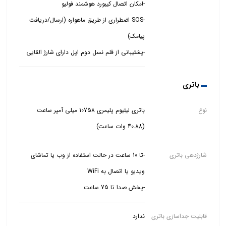
-SOS اضطراری از طریق ماهواره (ارسال/دریافت
-پشتیبانی از قلم نسل دوم اپل دارای شارژ القایی
باتری
نوع
باتری لیتیوم پلیمری 10758 میلی آمپر ساعت
(40.88 وات ساعت)
شارژدهی باتری
-تا 10 ساعت در حالت استفاده از وب یا تماشای
-پخش صدا تا 75 ساعت
قابلیت جداسازی باتری
ندارد