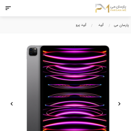
آیپد
آیپد پرو
پارسان می
chevron_left
chevron_right