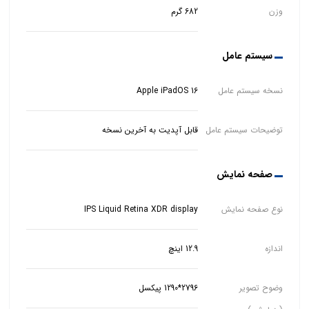
وزن
682 گرم
سیستم عامل
نسخه سیستم عامل
Apple iPadOS 16
توضیحات سیستم عامل
قابل آپدیت به آخرین نسخه
صفحه نمایش
نوع صفحه نمایش
IPS Liquid Retina XDR display
اندازه
12.9 اینچ
وضوح تصویر
2796*1290 پیکسل