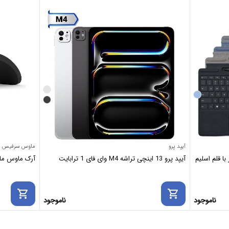
آیپد پرو
ماوس سرفیس
ا قلم اسلیم
آیپد پرو 13 اینچی تراشه M4 وای فای 1 ترابایت
آرک ماوس مایکروسافت se
shopping_cart
shopping_cart
ناموجود
ناموجود