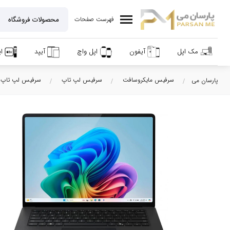
menu
فهرست صفحات
مک اپل
آیفون
اپل واچ
آیپد
ا
سرفیس مایکروسافت
سرفیس لپ تاپ
سرفیس لپ تاپ ۷
پارسان می