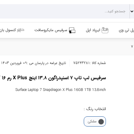
پل تی وی
ایرپاد اپل
سرفیس مایکروسافت
کنسول باز
شماره کالا :
75243281
تاریخ عرضه در پارسان می :
09 فروردین 1403
سرفیس لپ تاپ ۷ اسنپدراگون ۱۳.۸ اینچ X Plus رم ۱۶ گیگ هارد ۱ ترابایت SSD مایکروسافت
Surface Laptop 7 Snapdragon X Plus 16GB 1TB 13.8inch
انتخاب رنگ :
مشکی