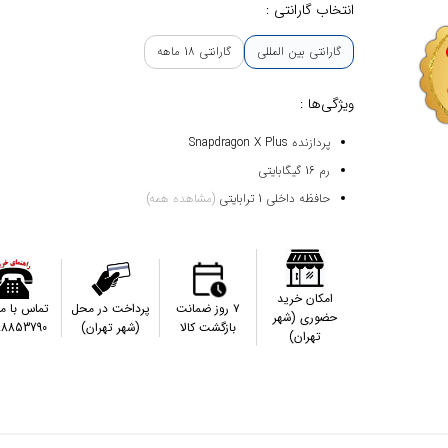
انتخاب گارانتی :
گارانتی بین المللی
گارانتی 18 ماهه
ویژگی‌ها :
پردازنده Snapdragon X Plus
رم 16 گیگابایتی
حافظه داخلی 1 ترابایتی
(مشاهده همه)
امکان خرید
۷ روز ضمانت
پرداخت در محل
تماس با م
حضوری (شهر
بازگشت کالا
(شهر تهران)
88853790
تهران)