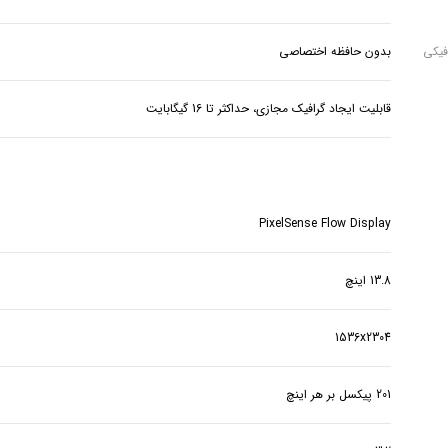
فیکی
بدون حافظه اختصاصی
قابلیت ایجاد گرافیک مجازی، حداکثر تا 16 گیگابایت
PixelSense Flow Display
13.8 اینچ
1536x2304
201 پیکسل بر هر اینچ