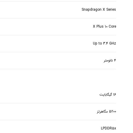
Snapdragon X Series
X Plus 10 Core
Up to 3.4 GHz
۴ نانومتر
16 گیگابایت
5200 مگاهرتز
LPDDR5x