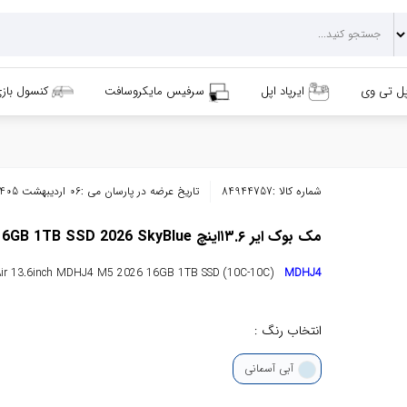
پل تی وی
ایرپاد اپل
سرفیس مایکروسافت
کنسول باز
شماره کالا :
84944757
تاریخ عرضه در پارسان می :
06 اردیبهشت 1405
مک بوک ایر ۱۳.۶اینچ Macbook Air MDHJ4 M5 16GB 1TB SSD 2026 SkyBlue
Air 13.6inch MDHJ4 M5 2026 16GB 1TB SSD (10C-10C)
MDHJ4
انتخاب رنگ :
آبی آسمانی