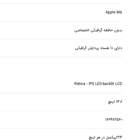
Apple M5
بدون حافظه گرافیکی اختصاصی
دارای 10 هسته پردازش گرافیکی
Retina - IPS LED-backlit LCD
13.6 اینچ
1664x2560
224پیکسل در هر اینچ