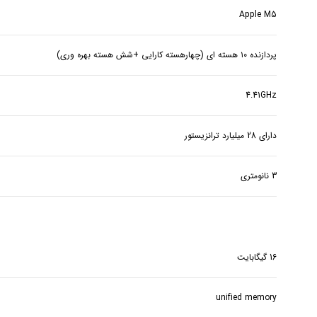
Apple M5
پردازنده ۱۰ هسته ای (چهارهسته کارایی +شش هسته بهره وری)
4.41GHz
دارای 28 میلیارد ترانزیستور
3 نانومتری
16 گیگابایت
unified memory