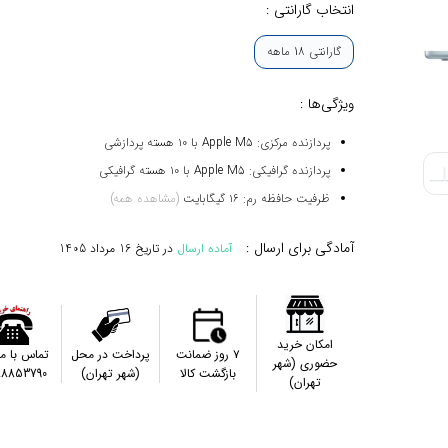
انتخاب گارانتی :
گارانتی 18 ماهه
ویژگی‌ها :
پردازنده مرکزی: Apple M5 با ۱۰ هسته پردازشی
پردازنده گرافیکی: Apple M5 با ۱۰ هسته گرافیکی
ظرفیت حافظه رم: ۱۶ گیگابایت
(مشاهده همه)
آمادگی برای ارسال :
آماده ارسال
در تاریخ
16 مرداد 1405
امکان خرید
۷ روز ضمانت
پرداخت در محل
تماس با م
حضوری (شهر
بازگشت کالا
(شهر تهران)
88853790
تهران)