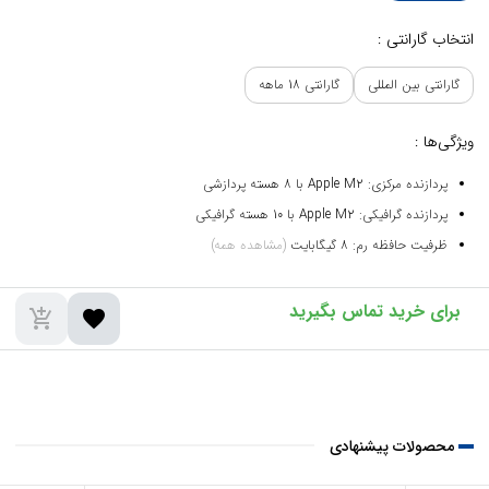
انتخاب گارانتی :
گارانتی بین المللی
گارانتی 18 ماهه
ویژگی‌ها :
پردازنده مرکزی: Apple M2 با 8 هسته پردازشی
پردازنده گرافیکی: Apple M2 با 10 هسته گرافیکی
ظرفیت حافظه رم: 8 گیگابایت
(مشاهده همه)
add_shopping_cart
favorite
محصولات پیشنهادی