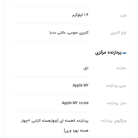
وزن
1.4 کیلوگرم
نوع کاربری
کاربری عمومی، مالتی مدیا
پردازنده مرکزی
سازنده
اپل
سری پردازنده
Apple M2
مدل پردازنده
Apple M2 8core
ویژگیهای پردازنده
پردازنده 8هسته ای (چهارهسته کارایی +چهار
هسته بهره وری)