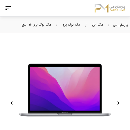
مک اپل
مک بوک پرو
مک بوک پرو ۱۳ اینچ
پارسان می
chevron_left
chevron_right