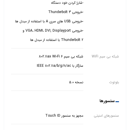
-خروجی VGA، HDMI، DVI, Displayport و
Thunderbolt 2 با استفاده از مبدل ها
شبکه بی سیم WiFi
سازگار با IEEE 802.11a/b/g/n/ac
بلوتوث
نسخه ۵.۰
سنسورها
سنسورهای امنیتی
مجهز به سنسور Touch ID