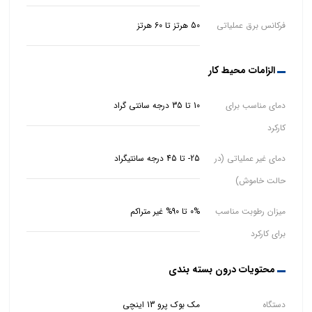
فرکانس برق عملیاتی
50 هرتز تا 60 هرتز
الزامات محیط کار
دمای مناسب برای
10 تا 35 درجه سانتی گراد
کارکرد
دمای غیر عملیاتی (در
25- تا 45 درجه سانتیگراد
حالت خاموش)
میزان رطوبت مناسب
0% تا 90% غیر متراکم
برای کارکرد
محتویات درون بسته بندی
دستگاه
مک بوک پرو 13 اینچی