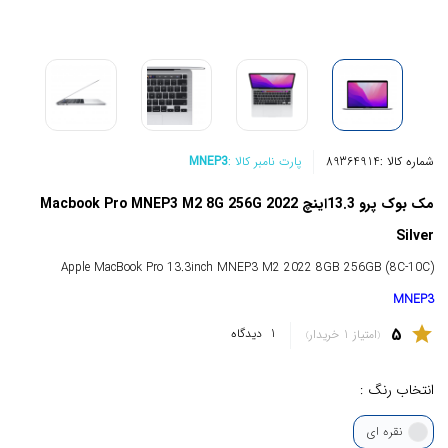
شماره کالا :
89364914
پارت نامبر کالا :
MNEP3
مک بوک پرو 13.3اینچ Macbook Pro MNEP3 M2 8G 256G 2022
Silver
Apple MacBook Pro 13.3inch MNEP3 M2 2022 8GB 256GB (8C-10C)
MNEP3
5
star
1
دیدگاه
امتیاز 1 خریدار
انتخاب رنگ :
نقره ای