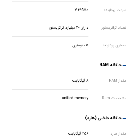
سرعت پردازنده
3.49GHz
تعداد ترانزیستور
دارای 20 میلیارد ترانزیستور
معماری پردازنده
5 نانومتری
حافظه RAM
مقدار RAM
8 گیگابایت
مشخصات Ram
unified memory
حافظه داخلی (هارد)
مقدار هارد
256 گیگابایت