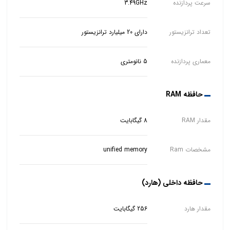
سرعت پردازنده
3.49GHz
تعداد ترانزیستور
دارای 20 میلیارد ترانزیستور
معماری پردازنده
5 نانومتری
حافظه RAM
مقدار RAM
8 گیگابایت
مشخصات Ram
unified memory
حافظه داخلی (هارد)
مقدار هارد
256 گیگابایت