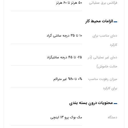
فرکانس برق عملیاتی
50 هرتز تا 60 هرتز
الزامات محیط کار
دمای مناسب برای
10 تا 35 درجه سانتی گراد
کارکرد
دمای غیر عملیاتی (در
25- تا 45 درجه سانتیگراد
حالت خاموش)
میزان رطوبت مناسب
0% تا 90% غیر متراکم
برای کارکرد
محتویات درون بسته بندی
دستگاه
مک بوک پرو 13 اینچی