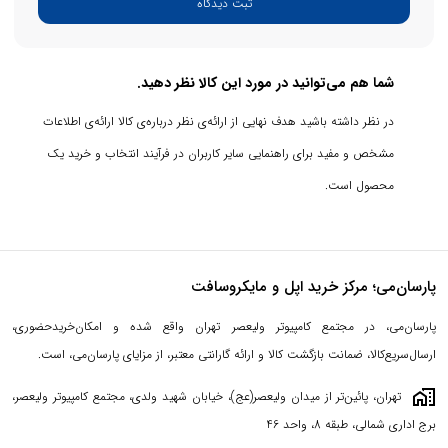
ثبت دیدگاه
شما هم می‌توانید در مورد این کالا نظر دهید.
در نظر داشته باشید هدف نهایی از ارائه‌ی نظر درباره‌ی کالا ارائه‌ی اطلاعات
مشخص و مفید برای راهنمایی سایر کاربران در فرآیند انتخاب و خرید یک
محصول است.
ویژگی خاص مک بوک پرو MNEH3 استفاده از تراشه اپل سیلیکون M2 به
عنوان مرکز فرماندهی آن بود که بعد از مک بوک ایر 2022، بعنوان دومین
مک، صاحب این تراشه شد مشتریانی که قصد خرید مک بوک
پارسان‌می؛ مرکز خرید اپل و مایکروسافت
پرو MNEH3 را دارند، می‌توانند از ماه آینده اقدام به سفارش نمایند از دیگر
جذابیت‌های این مراسم، حضور نسخه‌های جدیدی از سیستم عامل‌های
پارسان‌می، در مجتمع کامپیوتر ولیعصر تهران واقع شده و امکان‌خریدحضوری،
mac OS، iOS و watchOS بود.
ارسال‌سریع‌کالا، ضمانت بازگشت کالا و ارائه گارانتی معتبر، از مزایای پارسان‌می، است.
maps_home_work
تهران، پائین‌تر از میدان ولیعصر(عج)، خیابان شهید ولدی، مجتمع کامپیوتر ولیعصر،
برج اداری شمالی، طبقه 8، واحد 46
مک بوک پرو MNEH3: طراحی