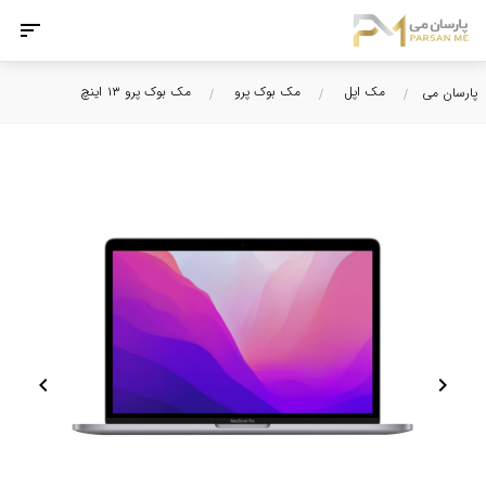
مک اپل
مک بوک پرو
مک بوک پرو ۱۳ اینچ
پارسان می
chevron_left
chevron_right