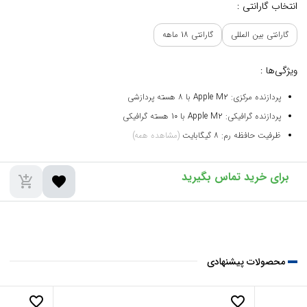
انتخاب گارانتی :
گارانتی بین المللی
گارانتی 18 ماهه
ویژگی‌ها :
پردازنده مرکزی: Apple M2 با 8 هسته پردازشی
پردازنده گرافیکی: Apple M2 با 10 هسته گرافیکی
ظرفیت حافظه رم: 8 گیگابایت
(مشاهده همه)
add_shopping_cart
favorite
محصولات پیشنهادی
favorite_border
favorite_border