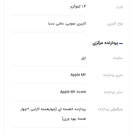
وزن
1.4 کیلوگرم
نوع کاربری
کاربری عمومی، مالتی مدیا
پردازنده مرکزی
سازنده
اپل
سری پردازنده
Apple M2
مدل پردازنده
Apple M2 8core
ویژگیهای پردازنده
پردازنده 8هسته ای (چهارهسته کارایی +چهار
هسته بهره وری)