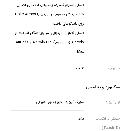
صدای استریو گسترده پشتیبانی از صدای فضایی
هنگام پخش موسیقی یا ویدیو با Dolby Atmos
صدای فضایی با ردیابی سر پویا هنگام استفاده از
AirPods (نسل سوم)، AirPods Pro و AirPods
Max
میکروفن
3 عدد
کیبورد و پد لمسی
نوع کیبورد
مجیک کیبورد مجهز به نور تطبیقی
حسگر اثر انگشت
دارد
(Touch ID)