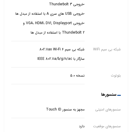
-خروجی VGA، HDMI، DVI, Displayport و
Thunderbolt 2 با استفاده از مبدل ها
شبکه بی سیم WiFi
سازگار با IEEE 802.11a/b/g/n/ac
بلوتوث
نسخه ۵.۰
سنسورها
سنسورهای امنیتی
مجهز به سنسور Touch ID
سنسورهای موقعیت
دارد