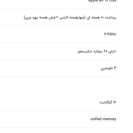
Apple M4 10 core
پردازنده 10 هسته ای (چهارهسته کارایی +شش هسته بهره وری)
4.4GHz
دارای 28 میلیارد ترانزیستور
3 نانومتری
16 گیگابایت
unified memory