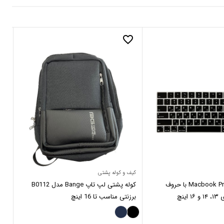
_border
favorite_border
کیف و کوله پشتی
مجی
محافظ کیبورد Macbook Pro با حروف
کوله پشتی لپ تاپ Bange مدل B0112
ینچ
برزنتی مناسب تا 16 اینچ
2E3