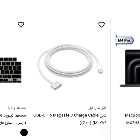
favorite_border
favorite_border
کابل شارژ اپل
محافظ و گارد
14اینچ MacBook Pro
کابل USB-C To Magsafe 3 Charge Cable
MX2H3 M
(2 m) (MLYV3)
فارسی - سایزهای ۱۳، ۱۴ و ۱۶ ا