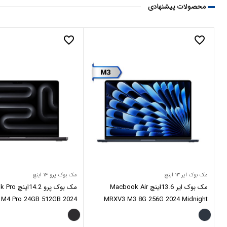
محصولات پیشنهادی
favorite_border
favorite_border
مک بوک ایر ۱۳ اینچ
مک بوک پرو ۱۴ اینچ
مک بوک ایر 13.6اینچ Macbook Air
مک بوک پرو .2
4 Pro 24GB 512GB 2024
MRXV3 M3 8G 256G 2024 Midnight
Space Black