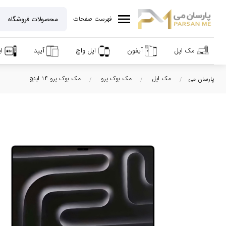
menu
فهرست صفحات
مک اپل
آیفون
اپل واچ
آیپد
ا
مک اپل
مک بوک پرو
مک بوک پرو ۱۴ اینچ
پارسان می