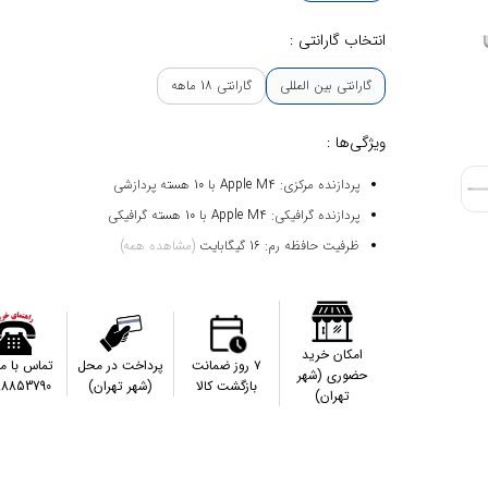
انتخاب گارانتی :
گارانتی بین المللی
گارانتی 18 ماهه
ویژگی‌ها :
پردازنده مرکزی: Apple M4 با 10 هسته پردازشی
پردازنده گرافیکی: Apple M4 با 10 هسته گرافیکی
ظرفیت حافظه رم: 16 گیگابایت
(مشاهده همه)
امکان خرید
۷ روز ضمانت
پرداخت در محل
تماس با م
حضوری (شهر
بازگشت کالا
(شهر تهران)
88853790
تهران)