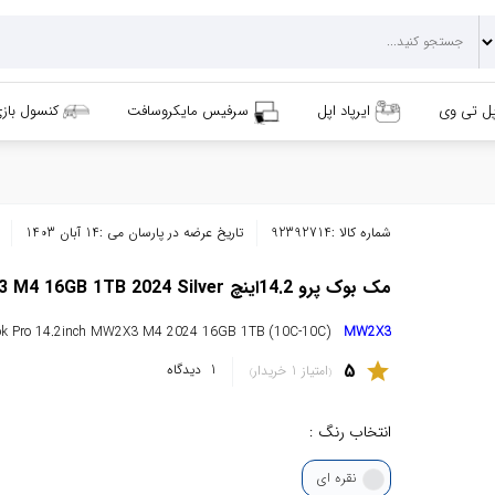
پل تی وی
ایرپاد اپل
سرفیس مایکروسافت
کنسول باز
شماره کالا :
92392714
تاریخ عرضه در پارسان می :
14 آبان 1403
مک بوک پرو 14.2اینچ MacBook Pro MW2X3 M4 16GB 1TB 2024 Silver
ok Pro 14.2inch MW2X3 M4 2024 16GB 1TB (10C-10C)
MW2X3
5
star
1
دیدگاه
امتیاز 1 خریدار
انتخاب رنگ :
نقره ای