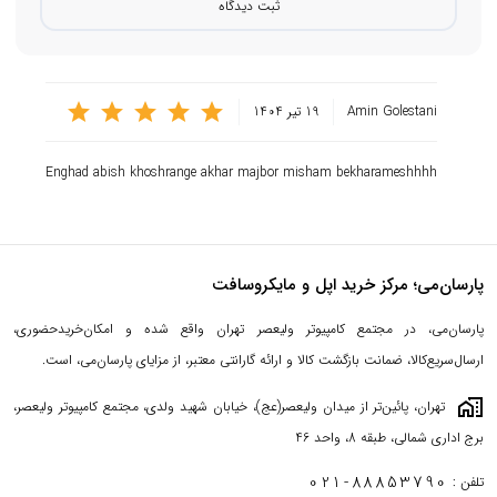
ثبت دیدگاه
نیز سر بزنید.
برای پیدا کردن بهترین لوازم جانبی آی مک با پک اصلی و ضمانت اصالت
کالا می‌توانید به صفحه اختصاصی این محصولات مانند:
مجیک موس
Amin Golestani
19 تیر 1404
اپل
،
مجیک کیبورد اپل
، مبدل اپل، شارژر اپل و... در پارسان می، مراجعه
کنید و اگر دوست دارید همه این کالاها را بصورت یکجا مشاهده کنید به
Enghad abish khoshrange akhar majbor misham bekharameshhhh
صفحه
لوازم جانبی آی مک
سر بزنید.
پارسان‌می؛ مرکز خرید اپل و مایکروسافت
پارسان‌می، در مجتمع کامپیوتر ولیعصر تهران واقع شده و امکان‌خریدحضوری،
ارسال‌سریع‌کالا، ضمانت بازگشت کالا و ارائه گارانتی معتبر، از مزایای پارسان‌می، است.
maps_home_work
تهران، پائین‌تر از میدان ولیعصر(عج)، خیابان شهید ولدی، مجتمع کامپیوتر ولیعصر،
برج اداری شمالی، طبقه 8، واحد 46
021-88853790
تلفن :