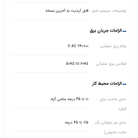
توضیحات سیستم عامل
قابل آپدیت به آخرین نسخه
الزامات جریان برق
ولتاژ برق عملیاتی
V AC 240-100
فرکانس برق عملیاتی
50Hz to 60Hz
الزامات محیط کار
دمای مناسب برای
10 تا 35 درجه سانتی گراد
کارکرد
دمای غیر عملیاتی (در
25- تا 45 درجه
حالت خاموش)