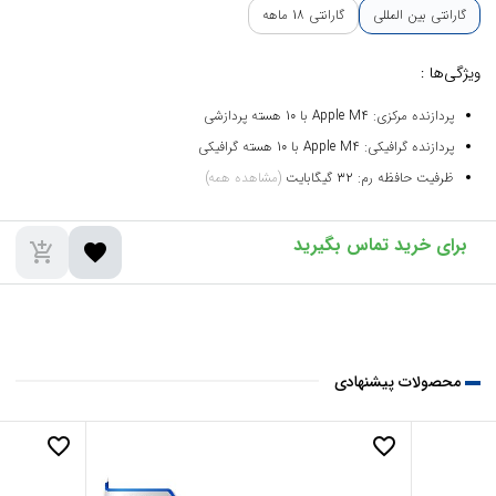
گارانتی بین المللی
گارانتی 18 ماهه
ویژگی‌ها :
پردازنده مرکزی: Apple M4 با 10 هسته پردازشی
پردازنده گرافیکی: Apple M4 با 10 هسته گرافیکی
ظرفیت حافظه رم: 32 گیگابایت
(مشاهده همه)
add_shopping_cart
favorite
محصولات پیشنهادی
favorite_border
favorite_border