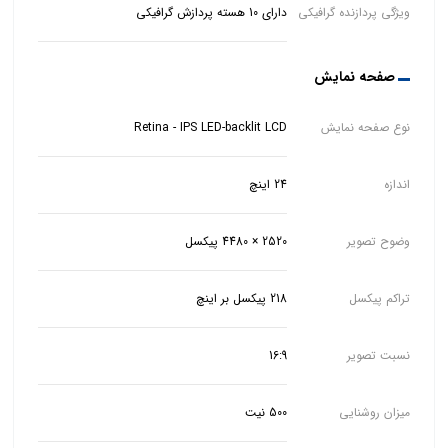
ویژگی پردازنده گرافیکی
دارای 10 هسته پردازش گرافیکی
صفحه نمایش
نوع صفحه نمایش
Retina - IPS LED-backlit LCD
اندازه
24 اینچ
وضوح تصویر
2520 × 4480 پیکسل
تراکم پیکسل
218 پیکسل بر اینچ
نسبت تصویر
16:9
میزان روشنایی
500 نیت