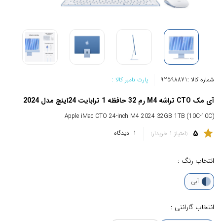
شماره کالا :
92598871
پارت نامبر کالا :
آی مک CTO تراشه M4 رم 32 حافظه 1 ترابایت 24اینچ مدل 2024
Apple iMac CTO 24-inch M4 2024 32GB 1TB (10C-10C)
5
star
1
دیدگاه
امتیاز 1 خریدار
انتخاب رنگ :
آبی
انتخاب گارانتی :