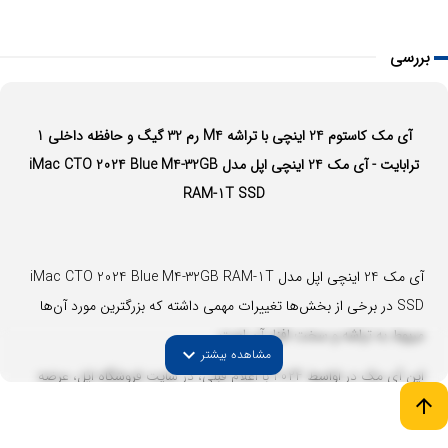
بررسی
آی مک کاستوم 24 اینچی با تراشه M4 رم 32 گیگ و حافظه داخلی 1
ترابایت - آی مک 24 اینچی اپل مدل iMac CTO 2024 Blue M4-32GB
RAM-1T SSD
آی مک 24 اینچی اپل مدل iMac CTO 2024 Blue M4-32GB RAM-1T
SSD در برخی از بخش‌ها تغییرات مهمی داشته که بزرگترین مورد آن‌ها
مربوط به تراشه و سخت افزار آن است.
expand_more
مشاهده بیشتر
این آی مک در اواسط 2024 با اعلام قبلی، در سایت فروشگاه اپل، عرضه
شد.
arrow_upward
آی مک جدید به لطف حضور پردازنده M4، در بخش پردازش، پیشرفت