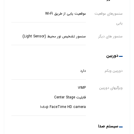
سنسورهای موقعیت
موقعیت یابی از طریق Wi-Fi
یابی
سنسور های دیگر
سنسور تشخیص نور محیط (Light Sensor)
دوربین
دوربین وبکم
دارد
ویژگیهای دوربین
1080p FaceTime HD camera
سیستم صدا