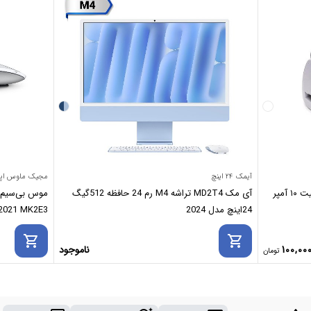
آیمک ۲۴ اینچ
مجیک ماوس اپ
تبدیل برق ۳ به ۲ برق مدل sz-008 ظرفیت ۱۰ آمپر
آی مک MD2T4 تراشه M4 رم 24 حافظه 512گیگ
24اینچ مدل 2024
 2021 MK2E3
shopping_cart
shopping_cart
100,00
ناموجود