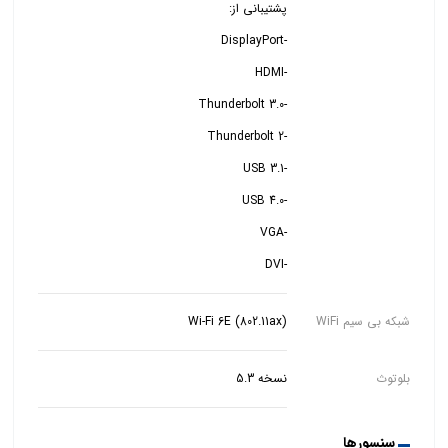
-DVI
شبکه بی سیم WiFi
Wi-Fi 6E (802.11ax)
بلوتوث
نسخه 5.3
سنسورها