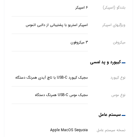
بلندگو (اسپیکر)
6 اسپیکر
ویژگیهای اسپیکر
اسپیکر استریو با پشتیبانی از دالبی اتموس
میکروفن
3 میکروفون
کیبورد و پد لمسی
نوع کیبورد
مجیک کیبورد USB-C با تاچ آیدی همرنگ دستگاه
نوع موس
مجیک موس USB-C همرنگ دستگاه
سیستم عامل
نسخه سیستم عامل
Apple MacOS Sequoia