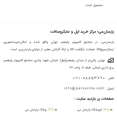
محصول است.
پارسان‌می؛ مرکز خرید اپل و مایکروسافت
پارسان‌می، در مجتمع کامپیوتر ولیعصر تهران واقع شده و امکان‌خریدحضوری،
ارسال‌سریع‌کالا، ضمانت بازگشت کالا و ارائه گارانتی معتبر، از مزایای پارسان‌می، است.
maps_home_work
تهران، پائین‌تر از میدان ولیعصر(عج)، خیابان شهید ولدی، مجتمع کامپیوتر ولیعصر،
برج اداری شمالی، طبقه 8، واحد 46
021-88853790
تلفن :
ایمیل :
info@parsanme.com
صفحات پر بازدید سایت :
فروشگاه پارسان می
وبلاگ پارسان می