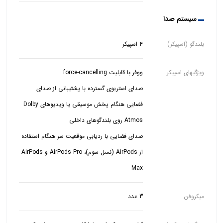
سیستم صدا
بلندگو (اسپیکر)
۴ اسپیکر
ویژگیهای اسپیکر
صدای استریوی گسترده با پشتیبانی از صدای
فضایی هنگام پخش موسیقی یا ویدیوهای Dolby
صدای فضایی با ردیابی موقعیت سر هنگام استفاده
از AirPods (نسل سوم)، AirPods Pro و AirPods
Max
میکروفن
3 عدد