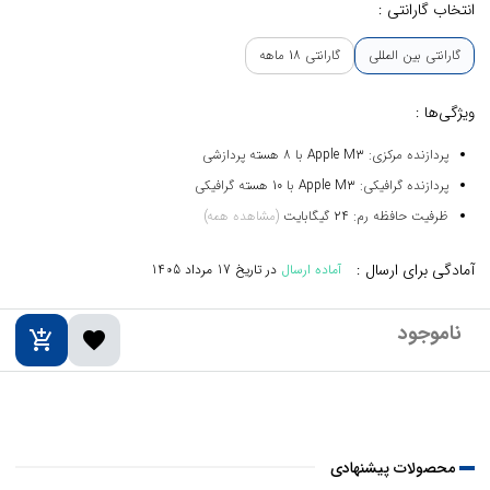
انتخاب گارانتی :
گارانتی بین المللی
گارانتی 18 ماهه
ویژگی‌ها :
پردازنده مرکزی: Apple M3 با 8 هسته پردازشی
پردازنده گرافیکی: Apple M3 با 10 هسته گرافیکی
ظرفیت حافظه رم: 24 گیگابایت
(مشاهده همه)
آمادگی برای ارسال :
آماده ارسال
در تاریخ
17 مرداد 1405
add_shopping_cart
favorite
محصولات پیشنهادی