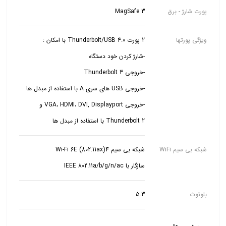
پورت شارژ - برق
MagSafe 3
ویژگی پورتها
-خروجی VGA، HDMI، DVI, Displayport و
Thunderbolt 2 با استفاده از مبدل ها
شبکه بی سیم WiFi
سازگار با IEEE 802.11a/b/g/n/ac
بلوتوث
5.3