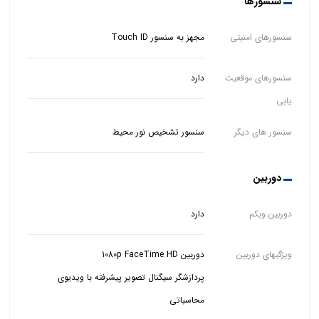
سنسورها
سنسورهای امنیتی
مجهز به سنسور Touch ID
سنسورهای موقعیت
دارد
یابی
سنسور های دیگر
سنسور تشخیص نور محیط
دوربین
دوربین وبکم
دارد
ویژگیهای دوربین
پردازشگر سیگنال تصویر پیشرفته با ویدیوی
محاسباتی