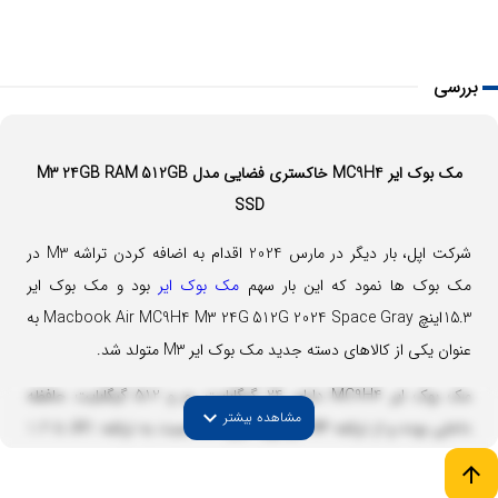
بررسی
مک بوک ایر
MC9H4 خاکستری فضایی مدل M3 24GB RAM 512GB
SSD
شرکت اپل، بار دیگر در مارس 2024 اقدام به اضافه کردن تراشه M3 در
مک بوک ها نمود که این بار سهم
مک بوک ایر
بود و مک بوک ایر
15.3اینچ Macbook Air MC9H4 M3 24G 512G 2024 Space Gray به
عنوان یکی از کالاهای دسته جدید مک بوک ایر M3 متولد شد.
مک بوک ایر MC9H4 دارای 24 گیگابایت رم و 512 گیگابایت حافظه
expand_more
مشاهده بیشتر
داخلی بوده و از تراشه M3 نیز بهره میبرد که نسبت به تراشه M1، تا 1.6
برابر سریعتر و نسبت به تراشه اینتل مک بوک ها نیز تا 13 برابر سریعتر
arrow_upward
شده است.