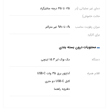
دمای غیر عملیاتی (در
25- تا 45 درجه سانتیگراد
حالت خاموش)
میزان رطوبت مناسب
0% تا 90% غیر متراکم
برای کارکرد
محتویات درون بسته بندی
دستگاه
مک بوک ایر 15.3 اینچی
اقلام همراه
دفترچه راهنما