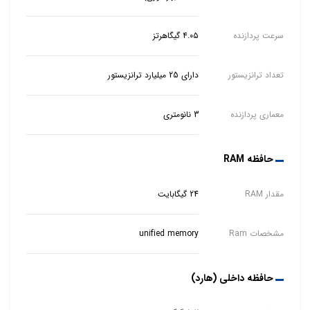
سرعت پردازنده
۴.۰۵ گیگاهرتز
تعداد ترانزیستور
دارای 25 میلیارد ترانزیستور
معماری پردازنده
3 نانومتری
حافظه RAM
مقدار RAM
24 گیگابایت
مشخصات Ram
unified memory
حافظه داخلی (هارد)