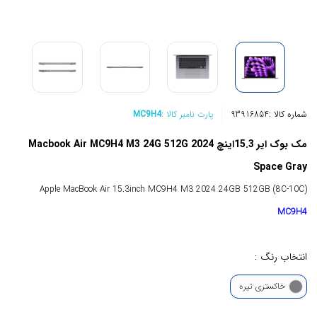
شماره کالا :
93916854
پارت نامبر کالا :
MC9H4
مک بوک ایر 15.3اینچ Macbook Air MC9H4 M3 24G 512G 2024
Space Gray
Apple MacBook Air 15.3inch MC9H4 M3 2024 24GB 512GB (8C-10C)
MC9H4
انتخاب رنگ :
خاکستری تیره