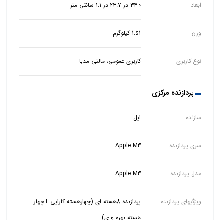
ابعاد
۳۴.۰ در ۲۳.۷ در ۱.۱ سانتی متر
وزن
1.51 کیلوگرم
نوع کاربری
کاربری عمومی، مالتی مدیا
پردازنده مرکزی
سازنده
اپل
سری پردازنده
Apple M3
مدل پردازنده
Apple M3
ویژگیهای پردازنده
پردازنده 8هسته ای (چهارهسته کارایی +چهار
هسته بهره وری)