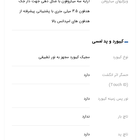
ویژگیهای میکروفن
آرایه سه میکروفون با شکل دهی جهت دار جک
هدفون 3.5 میلی متری با پشتیبانی پیشرفته از
هدفون های امپدانس بالا
کیبورد و پد لمسی
نوع کیبورد
مجیک کیبورد مجهز به نور تطبیقی
حسگر اثر انگشت
دارد
(Touch ID)
نور پس زمینه کیبورد
دارد
تاچ بار
ندارد
تاچ پد
دارد