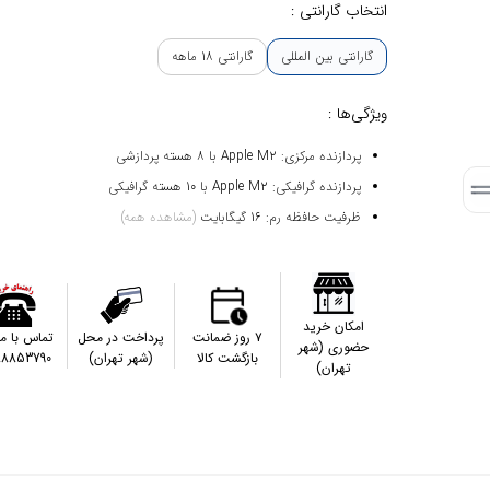
انتخاب گارانتی :
گارانتی بین المللی
گارانتی 18 ماهه
ویژگی‌ها :
پردازنده مرکزی: Apple M2 با 8 هسته پردازشی
پردازنده گرافیکی: Apple M2 با 10 هسته گرافیکی
ظرفیت حافظه رم: 16 گیگابایت
(مشاهده همه)
امکان خرید
۷ روز ضمانت
پرداخت در محل
تماس با م
حضوری (شهر
بازگشت کالا
(شهر تهران)
88853790
تهران)