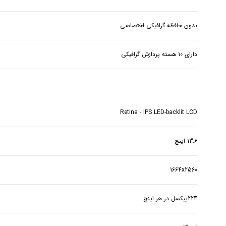
بدون حافظه گرافیکی اختصاصی
دارای 10 هسته پردازش گرافیکی
Retina - IPS LED-backlit LCD
13.6 اینچ
1664x2560
224پیکسل در هر اینچ