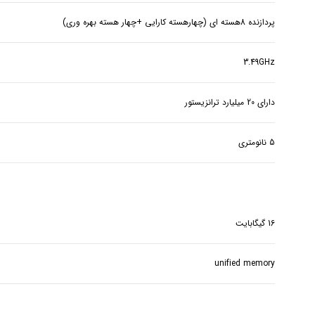
پردازنده 8هسته ای (چهارهسته کارایی +چهار هسته بهره وری)
3.49GHz
دارای 20 میلیارد ترانزیستور
5 نانومتری
16 گیگابایت
unified memory