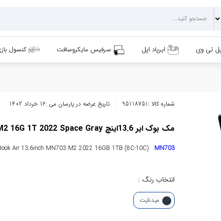
پل تی وی
ایرپاد اپل
سرفیس مایکروسافت
کنسول باز
شماره کالا :
95118751
تاریخ عرضه در پارسان می :
16 خرداد 1402
مک بوک ایر 13.6اینچ Macbook Air MN703 M2 16G 1T 2022 Space Gray
Book Air 13.6inch MN703 M2 2022 16GB 1TB (8C-10C)
MN703
انتخاب رنگ :
میدنایت