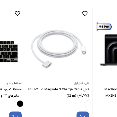
favorite_border
favorite_border
کابل شارژ اپل
محافظ و گارد
14اینچ MacBook Pro
کابل USB-C To Magsafe 3 Charge Cable
MX2H3 M
(2 m) (MLYV3)
- سایزهای ۱۳ و ۱۵ اینچ