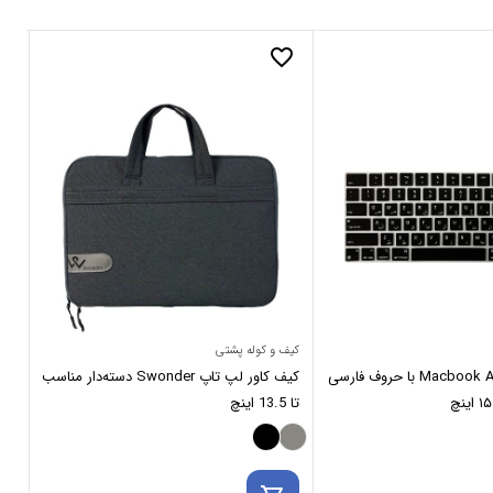
_border
favorite_border
کیف و کوله پشتی
مجی
محافظ کیبورد Macbook Air با حروف فارسی
کیف کاور لپ تاپ Swonder دسته‌دار مناسب
تا 13.5 اینچ
2E3