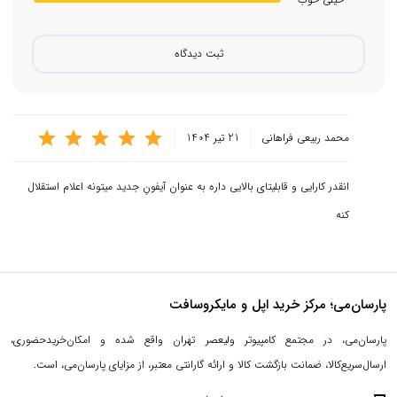
ثبت دیدگاه
محمد ربیعی فراهانی
21 تیر 1404
انقدر کارایی و قابلیتای بالایی داره به عنوان آیفونِ جدید میتونه اعلام استقلال
کنه
پارسان‌می؛ مرکز خرید اپل و مایکروسافت
پارسان‌می، در مجتمع کامپیوتر ولیعصر تهران واقع شده و امکان‌خریدحضوری،
ارسال‌سریع‌کالا، ضمانت بازگشت کالا و ارائه گارانتی معتبر، از مزایای پارسان‌می، است.