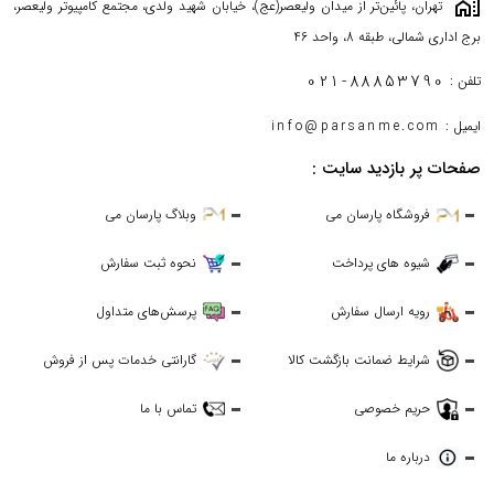
maps_home_work
تهران، پائین‌تر از میدان ولیعصر(عج)، خیابان شهید ولدی، مجتمع کامپیوتر ولیعصر،
برج اداری شمالی، طبقه 8، واحد 46
021-88853790
تلفن :
ایمیل :
info@parsanme.com
صفحات پر بازدید سایت :
فروشگاه پارسان می
وبلاگ پارسان می
شیوه های پرداخت
نحوه ثبت سفارش
رویه ارسال سفارش
پرسش‌های متداول
شرایط ضمانت بازگشت کالا
گارانتی خدمات پس از فروش
حریم خصوصی
تماس با ما
درباره ما