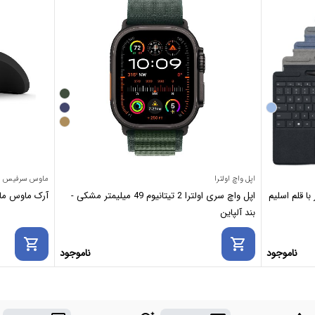
اپل واچ اولترا
ماوس سرفیس
ا قلم اسلیم
اپل واچ سری اولترا 2 تیتانیوم 49 میلیمتر مشکی -
آرک ماوس مایکروسافت se
بند آلپاین
shopping_cart
shopping_cart
ناموجود
ناموجود