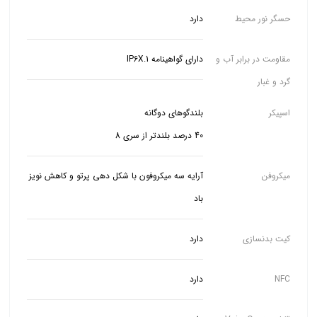
حسگر نور محیط
دارد
مقاومت در برابر آب و
دارای گواهینامه IP6X.1
گرد و غبار
اسپیکر
40 درصد بلندتر از سری 8
میکروفن
آرایه سه میکروفون با شکل دهی پرتو و کاهش نویز
باد
کیت بدنسازی
دارد
NFC
دارد