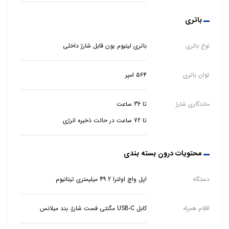
باتری
نوع باتری
باتری لیتیوم یون قابل شارژ داخلی
توان باتری
۵۶۴ امپر
ماندگاری شارژ
تا 72 ساعت در حالت ذخیره انرژی
محتویات درون بسته بندی
دستگاه
اپل واچ اولترا 2 49 میلیمتری تیتانیوم
اقلام همراه
کابل USB-C مگنتی فست شارژ، بند میلانس