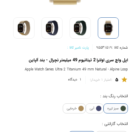
شماره کالا :
95531519
پارت نامبر کالا :
اپل واچ سری اولترا 2 تیتانیوم 49 میلیمتر نچرال - بند آلپاین
Apple Watch Series Ultra 2 Titanium 49 mm Natural - Alpine Loop
5
star
1
دیدگاه
امتیاز 1 خریدار
انتخاب رنگ بند :
سبز تیره
آبی
خرمایی
انتخاب گارانتی :