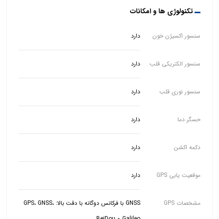
تکنولوژی ها و امکانات
سنسور اکسیژن خون
دارد
سنسور الکتریکی قلب
دارد
سنسور نوری قلب
دارد
حسگر دما
دارد
دکمه اکشن
دارد
موقعیت یابی GPS
دارد
مشخصات GPS
GNSS با فرکانس دوگانه با دقت بالا: GPS، GNSS،
Galileo و BeiDou