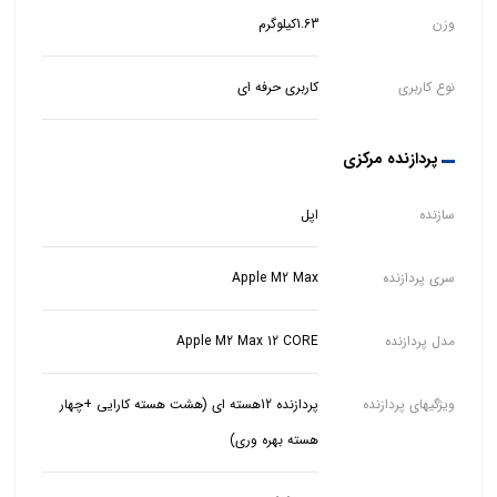
وزن
1.63کیلوگرم
نوع کاربری
کاربری حرفه ای
پردازنده مرکزی
سازنده
اپل
سری پردازنده
Apple M2 Max
مدل پردازنده
Apple M2 Max 12 CORE
ویژگیهای پردازنده
پردازنده 12هسته ای (هشت هسته کارایی +چهار
هسته بهره وری)