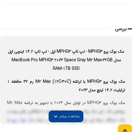
بررسی
مک بوک پرو MPHG3 - لپ تاپ MPHG3 اپل - لپ تاپ 14.2 اینچی اپل
مدل MacBook Pro MPHG3 2023 Space Gray M2 Max-32GB
RAM-1TB SSD
مک بوک پرو MPHG3 با تراشه M2 Max (12C-30C) رم 32 حافظه 1
ترابایت 14.2 اینچ مدل 2023
مک بوک پرو MPHG3 در اوایل سال 2023 با تجهیز به تراشه M2 Max
رونمایی شد. این مک بوک یک لپ تاپ قدرتمند با امکاناتی عالی بوده و
expand_more
مشاهده بیشتر
یک دستگاه حرفه ای برای کاربران حرفه ای در دسته
مک بوک پرو
به
حساب می آید که با ظاهر بسیار شیکی ترکیب شده است. تراشه به کار
arrow_upward