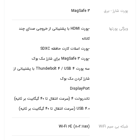
پورت شارژ - برق
MagSafe 3
ویژگی پورتها
-پورت HDMI با پشتیبانی از خروجی صدای چند
USB 4.0 (سرعت انتقال تا 40 گیگابیت بر ثانیه)
شبکه بی سیم WiFi
Wi-Fi 6E (802.11ax)