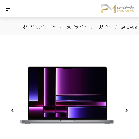
مک اپل
مک بوک پرو
مک بوک پرو ۱۴ اینچ
پارسان می
chevron_left
chevron_right