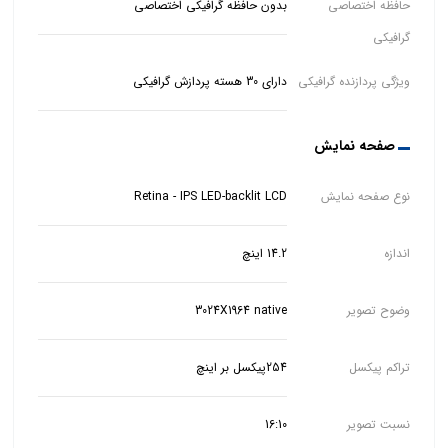
حافظه اختصاصی
بدون حافظه گرافیکی اختصاصی
گرافیکی
ویژگی پردازنده گرافیکی
دارای 30 هسته پردازش گرافیکی
صفحه نمایش
نوع صفحه نمایش
Retina - IPS LED-backlit LCD
اندازه
14.2 اینچ
وضوح تصویر
3024X1964 native
تراکم پیکسل
254پیکسل بر اینچ
نسبت تصویر
16:10