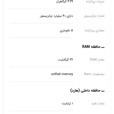
سرعت پردازنده
3.49 گیگاهرتز
تعداد ترانزیستور
دارای 40 میلیارد ترانزیستور
معماری پردازنده
5 نانومتری
حافظه RAM
مقدار RAM
32 گیگابایت
مشخصات Ram
unified memory
حافظه داخلی (هارد)
مقدار هارد
1 ترابایت