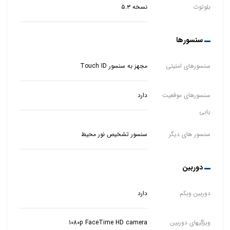
بلوتوث
نسخه ۵.۳
سنسورها
سنسورهای امنیتی
مجهز به سنسور Touch ID
سنسورهای موقعیت
دارد
یابی
سنسور های دیگر
سنسور تشخیص نور محیط
دوربین
دوربین وبکم
دارد
ویژگیهای دوربین
1080p FaceTime HD camera