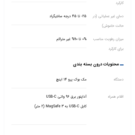
کارکرد
دمای غیر عملیاتی (در
25- تا 45 درجه سانتیگراد
حالت خاموش)
میزان رطوبت مناسب
0% تا 90% غیر متراکم
برای کارکرد
محتویات درون بسته بندی
دستگاه
مک بوک پرو 14 اینچ
اقلام همراه