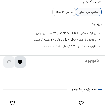
انتخاب گارانتی :
گارانتی بین المللی
گارانتی 18 ماهه
ویژگی‌ها :
پردازنده مرکزی: Apple M2 MAX با 12 هسته پردازشی
پردازنده گرافیکی: Apple M2 MAX با 30 هسته گرافیکی
ظرفیت حافظه رم: 32 گیگابایت
(مشاهده همه)
add_shopping_cart
favorite
محصولات پیشنهادی
favorite_border
favorite_border