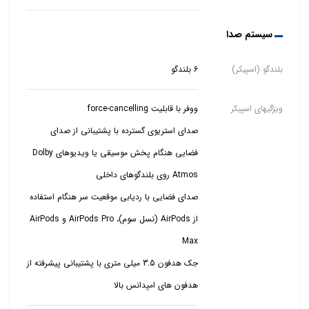
سیستم صدا
بلندگو (اسپیکر)
6 بلندگو
ویژگیهای اسپیکر
صدای استریوی گسترده با پشتیبانی از صدای
فضایی هنگام پخش موسیقی یا ویدیوهای Dolby
صدای فضایی با ردیابی موقعیت سر هنگام استفاده
از AirPods (نسل سوم)، AirPods Pro و AirPods
جک هدفون 3.5 میلی متری با پشتیبانی پیشرفته از
هدفون های امپدانس بالا