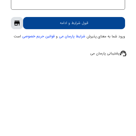
store
قبول شرایط و ادامه
ورود شما به معنای پذیرش
و
است
شرایط پارسان می
قوانین حریم‌ خصوصی
support_agent
پشتیبانی پارسان می