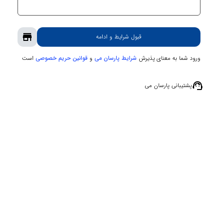
store
قبول شرایط و ادامه
ورود شما به معنای پذیرش
و
است
شرایط پارسان می
قوانین حریم‌ خصوصی
support_agent
پشتیبانی پارسان می