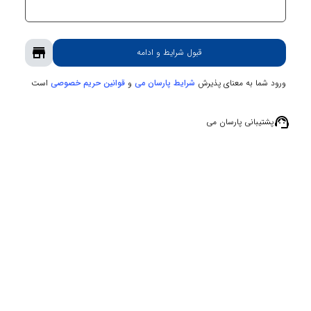
store
قبول شرایط و ادامه
ورود شما به معنای پذیرش
و
است
شرایط پارسان می
قوانین حریم‌ خصوصی
support_agent
پشتیبانی پارسان می