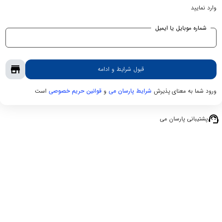
وارد نمایید
شماره موبایل یا ایمیل
store
قبول شرایط و ادامه
ورود شما به معنای پذیرش
و
است
شرایط پارسان می
قوانین حریم‌ خصوصی
support_agent
پشتیبانی پارسان می