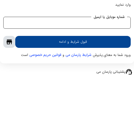
وارد نمایید
شماره موبایل یا ایمیل
store
قبول شرایط و ادامه
ورود شما به معنای پذیرش
و
است
شرایط پارسان می
قوانین حریم‌ خصوصی
support_agent
پشتیبانی پارسان می