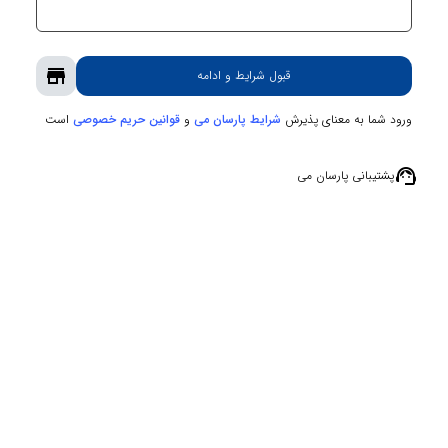
store
قبول شرایط و ادامه
ورود شما به معنای پذیرش
و
است
شرایط پارسان می
قوانین حریم‌ خصوصی
support_agent
پشتیبانی پارسان می