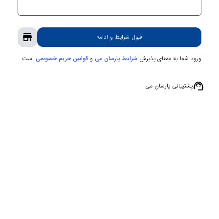
store
قبول شرایط و ادامه
ورود شما به معنای پذیرش
و
است
شرایط پارسان می
قوانین حریم‌ خصوصی
support_agent
پشتیبانی پارسان می