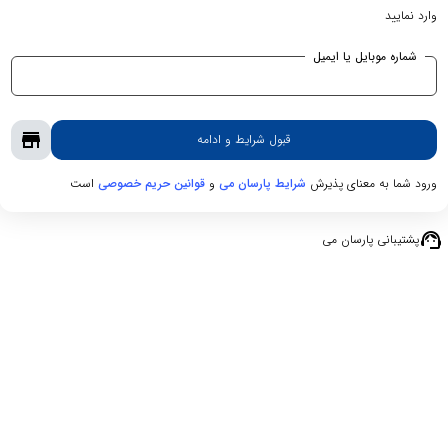
وارد نمایید
شماره موبایل یا ایمیل
store
قبول شرایط و ادامه
ورود شما به معنای پذیرش
و
است
شرایط پارسان می
قوانین حریم‌ خصوصی
support_agent
پشتیبانی پارسان می