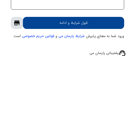
store
قبول شرایط و ادامه
ورود شما به معنای پذیرش
و
است
شرایط پارسان می
قوانین حریم‌ خصوصی
support_agent
پشتیبانی پارسان می