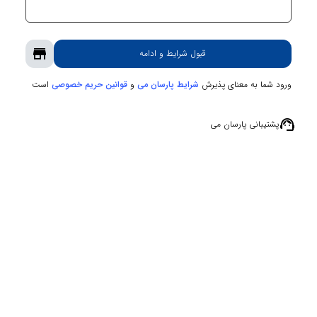
store
قبول شرایط و ادامه
ورود شما به معنای پذیرش
و
است
شرایط پارسان می
قوانین حریم‌ خصوصی
support_agent
پشتیبانی پارسان می