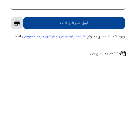
store
قبول شرایط و ادامه
ورود شما به معنای پذیرش
و
است
شرایط پارسان می
قوانین حریم‌ خصوصی
support_agent
پشتیبانی پارسان می