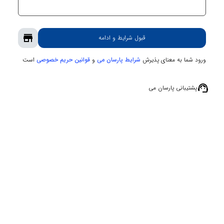
store
قبول شرایط و ادامه
ورود شما به معنای پذیرش
و
است
شرایط پارسان می
قوانین حریم‌ خصوصی
support_agent
پشتیبانی پارسان می