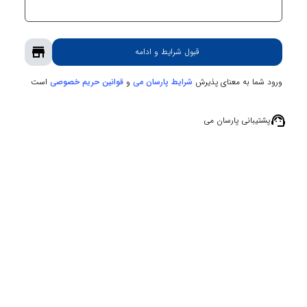
store
قبول شرایط و ادامه
ورود شما به معنای پذیرش
و
است
شرایط پارسان می
قوانین حریم‌ خصوصی
support_agent
پشتیبانی پارسان می