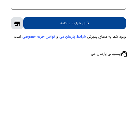
store
قبول شرایط و ادامه
ورود شما به معنای پذیرش
و
است
شرایط پارسان می
قوانین حریم‌ خصوصی
support_agent
پشتیبانی پارسان می