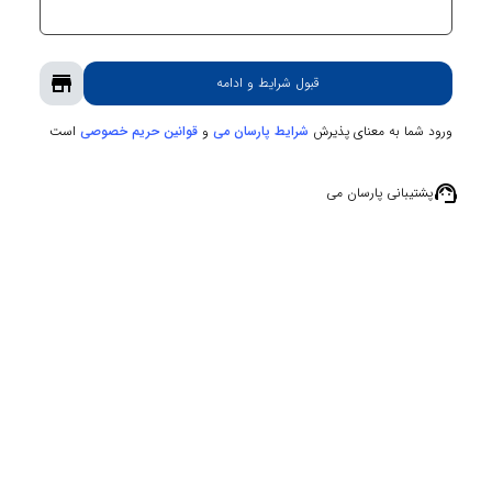
store
قبول شرایط و ادامه
ورود شما به معنای پذیرش
و
است
شرایط پارسان می
قوانین حریم‌ خصوصی
support_agent
پشتیبانی پارسان می