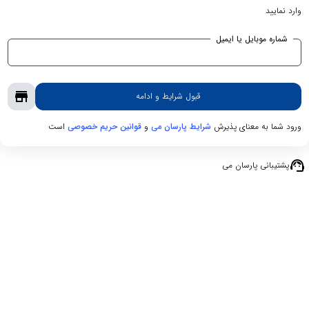
وارد نمایید
شماره موبایل یا ایمیل
store
قبول شرایط و ادامه
ورود شما به معنای پذیرش
و
است
شرایط پارسان می
قوانین حریم‌ خصوصی
support_agent
پشتیبانی پارسان می