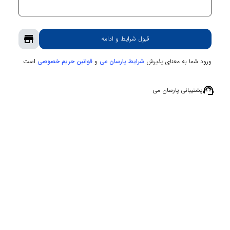
store
قبول شرایط و ادامه
ورود شما به معنای پذیرش
و
است
شرایط پارسان می
قوانین حریم‌ خصوصی
support_agent
پشتیبانی پارسان می