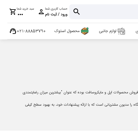
حساب کاربری شما
سبد خرید شما
shopping_cart
person
more_horiz
ورود / ثبت نام
support_agent
021-88853790
ی
لوازم جانبی
محصول استوک
 فروش محصولات اپل و مایکروسافت بوده که عنوان "بیشترین میزان رضایتمندی
 را مدیون مشتریانی است که با ارائه پیشنهادات خود، به بهبود سطح کیفی