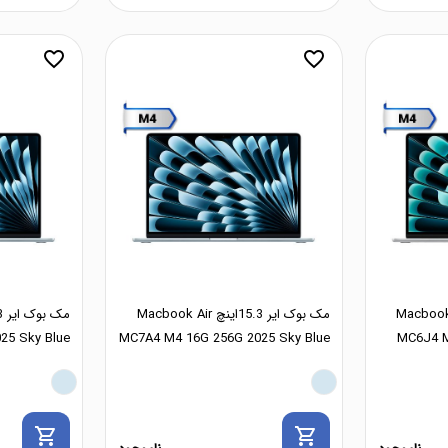
favorite_border
favorite_border
 15.3اینچ Macbook Air
مک بوک ایر 15.3اینچ Macbook Air
25 Sky Blue
MC7A4 M4 16G 256G 2025 Sky Blue
MC6J4 M
shopping_cart
shopping_cart