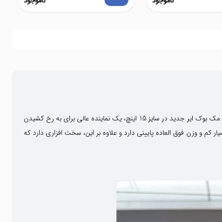
ناموجود
ناموجود
شرکت اپل متخصص ایجاد چالش های جدید و نوآوری های شگفت انگیز است و این بار نیز در سال 2023، کل دنیای لپ تاپ ها را با چالش جدی مواجه کرد. مک بوک ایر جدید در سایز 15 اینچ، یک نماینده عالی برای به رخ کشیدن
ک لپ تاپ 15 اینچی جدید از اپل مواجه هستیم که ضخامت بسیار کم و وزن فوق العاده پایینی دارد و علاوه بر این، سخت افزاری دارد که