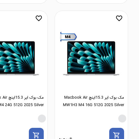
favorite_border
favorite_border
مک بوک ایر 15.3اینچ Macbook Air
مک بوک ایر
4 24G 512G 2025 Silver
MW1H3 M4 16G 512G 2025 Silver
shopping_cart
shopping_cart