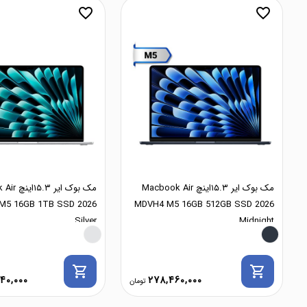
favorite_border
favorite_border
مک بوک ایر ۱۵.۳اینچ Macbook Air
مک بوک ایر
M5 16GB 1TB SSD 2026
MDVH4 M5 16GB 512GB SSD 2026
Silver
Midnight
shopping_cart
shopping_cart
40,000
278,460,000