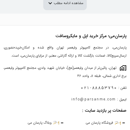
expand_more
مشاهده ادامه مطلب
پارسان‌می؛ مرکز خرید اپل و مایکروسافت
پارسان‌می، در مجتمع کامپیوتر ولیعصر تهران واقع شده و امکان‌خریدحضوری،
ارسال‌سریع‌کالا، ضمانت بازگشت کالا و ارائه گارانتی معتبر، از مزایای پارسان‌می، است.
maps_home_work
تهران، پائین‌تر از میدان ولیعصر(عج)، خیابان شهید ولدی، مجتمع کامپیوتر ولیعصر،
برج اداری شمالی، طبقه 8، واحد 46
021-88853790
تلفن :
ایمیل :
info@parsanme.com
صفحات پر بازدید سایت :
فروشگاه پارسان می
وبلاگ پارسان می