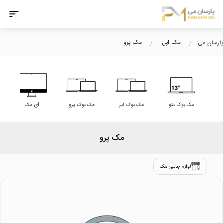
مک اپل
مک پرو
پارسان می
مک بوک نئو
مک بوک ایر
مک بوک پرو
آی مک
مک پرو
لوازم جانبی مک