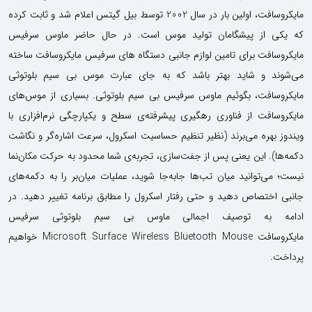
مایکروسافت، اولین بار در سال 2002 توسط بیل گیتس اعلام شد و ثابت کرده
که یکی از پیشگامان تولید موس است. در حال حاضر ماوس سرفیس
مایکروسافت برای تامین لوازم جانبی دستگاه های سرفیس مایکروسافت ساخته
می‌شوند و شاید بهتر باشد که به جای عبارت موس بی سیم بلوتوثی
مایکروسافت، بگوئیم ماوس سرفیس بی سیم بلوتوثی.
بسیاری از موس‌های
مایکروسافت از فناوری رهگیری پیشرفته‌ی سطح و یکپارچگی نرم‌افزاری با
ویندوز بهره می‌برند (نظیر تنظیم حساسیت اسکرول، سرعت اشاره‌گر و نگاشت
دکمه‌ها). این یعنی پس از جفت‌سازی، تجربه‌ی شما محدود به حرکت مکان‌نما
نیست؛ می‌توانید میان تب‌ها جابه‌جا شوید، عملیات میان‌بر را به دکمه‌های
جانبی اختصاص دهید و حتی رفتار اسکرول را مطابق برنامه تغییر دهید.
در
ادامه به توصیف اجمالی ماوس بی سیم بلوتوثی سرفیس
مایکروسافت Microsoft Surface Wireless Bluetooth Mouse خواهیم
پرداخت.