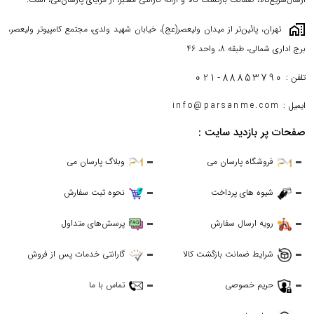
maps_home_work
تهران، پائین‌تر از میدان ولیعصر(عج)، خیابان شهید ولدی، مجتمع کامپیوتر ولیعصر،
برج اداری شمالی، طبقه 8، واحد 46
021-88853790
تلفن :
ایمیل :
info@parsanme.com
صفحات پر بازدید سایت :
فروشگاه پارسان می
وبلاگ پارسان می
شیوه های پرداخت
نحوه ثبت سفارش
رویه ارسال سفارش
پرسش‌های متداول
موس سرفیس: انواع مدل‌ها و ویژگی‌های آن‌ها
شرایط ضمانت بازگشت کالا
گارانتی خدمات پس از فروش
موس سرفیس: پرسیژن موس سرفیس مایکروسافت Microsoft
حریم خصوصی
تماس با ما
precision Mouse Surface