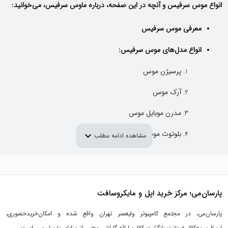
انواع موس سرفیس و آنچه در این صفحه، درباره ماوس سرفیس، می‌خوانید:
معرفی موس سرفیس
انواع مدل‌های موس سرفیس:
پرسیژن موس
آرک موس
مدرن موبایل موس
بلوتوث موس
expand_more
مشاهده ادامه مطلب
جدیدترین مدل‌های موس سرفیس
پرفروش ترین موس سرفیس
پارسان‌می؛ مرکز خرید اپل و مایکروسافت
ارگونومی ترین موس سرفیس
پارسان‌می، در مجتمع کامپیوتر ولیعصر تهران واقع شده و امکان‌خریدحضوری،
قیمت خرید موس سرفیس
ارسال‌سریع‌کالا، ضمانت بازگشت کالا و ارائه گارانتی معتبر، از مزایای پارسان‌می، است.