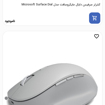
کنترلر سرفیس دایال مایکروسافت مدل Microsoft Surface Dial
shopping_cart
ناموجود
favorite_border