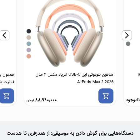
arrow_back_ios_new
arrow_forward_ios
RHY
هدفون بلوتوثی اپل USB-C ایرپاد مکس ۲ مدل
هدفون بل
AirPods Max 2 2026
قابلیت شارژ 
shopping_cart
shopping_cart
ناموجود
88,990,000
دستگاه‌هایی برای گوش دادن به موسیقی: از هندزفری تا هدست