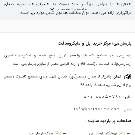
هدفون‌ها با طراحی بزرگ‌تر خود نسبت به هندزفری‌ها، تجربه صدای
expand_more
مشاهده ادامه مطلب
فراگیرتری ارائه می‌دهند. انواع مختلف هدفون شامل موارد زیر است:
هدفون‌های روی گوش (On-Ear):
این هدفون‌ها به گونه‌ای طراحی شده‌اند
که فقط روی سطح گوش قرار می‌گیرند. آن‌ها سبک‌تر از هدفون‌های دور گوش
هستند و برای استفاده روزمره مناسب‌اند.
پارسان‌می؛ مرکز خرید اپل و مایکروسافت
هدفون‌های دور گوش (Over-Ear):
این هدفون‌ها تمام محیط خارجی گوش
پارسان‌می، در مجتمع کامپیوتر ولیعصر تهران واقع شده و امکان‌خریدحضوری،
را می‌پوشانند و به همین دلیل عایق صدای بهتری دارند. این ویژگی آن‌ها را
ارسال‌سریع‌کالا، ضمانت بازگشت کالا و ارائه گارانتی معتبر، از مزایای پارسان‌می، است.
برای علاقه‌مندان به موسیقی و حرفه‌ای‌ها جذاب کرده است.
maps_home_work
تهران، پائین‌تر از میدان ولیعصر(عج)، خیابان شهید ولدی، مجتمع کامپیوتر ولیعصر،
برج اداری شمالی، طبقه 8، واحد 46
021-88853790
تلفن :
ایمیل :
info@parsanme.com
صفحات پر بازدید سایت :
فروشگاه پارسان می
وبلاگ پارسان می