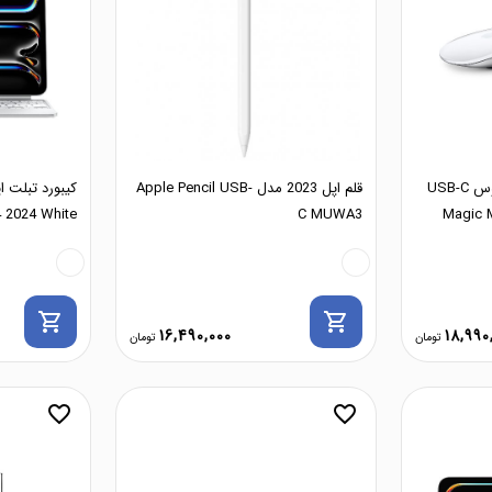
موس بی‌سیم اپل مجیک‌موس USB-C
قلم اپل 2023 مدل Apple Pencil USB-
Magic M
C MUWA3
 2024 White
shopping_cart
shopping_cart
16,490,000
18,990
favorite_border
favorite_border