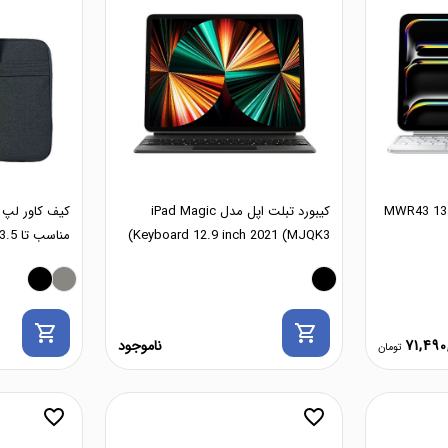
ت اپل مدل MWR43 13 inch
کیبورد تبلت اپل مدل iPad Magic
Keyboard 12.9 inch 2021 (MJQK3)
مناسب تا 13.5 اینچ
shopping_cart
shopping_cart
71,490
ناموجود
favorite_border
favorite_border