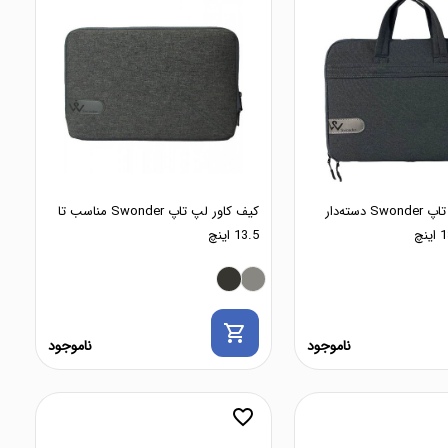
کیف کاور لپ تاپ Swonder دسته‌دار
کیف کاور لپ تاپ Swonder مناسب تا
13.5 اینچ
shopping_cart
ناموجود
ناموجود
favorite_border