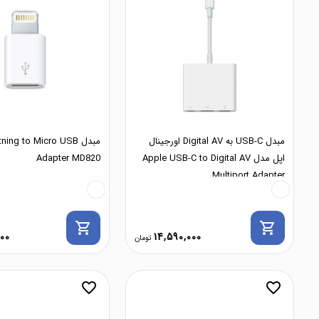
مبدل USB-C به Digital AV اورجینال
مبدل ing to Micro USB
اپل مدل Apple USB-C to Digital AV
Adapter MD820
Multiport Adapter
shopping_cart
shopping_cart
000
14,590,000
favorite_border
favorite_border