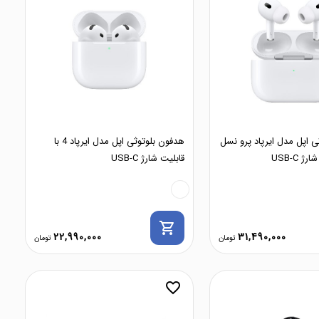
 اپل مدل ایرپاد پرو نسل
هدفون بلوتوثی اپل مدل ایرپاد 4 با
 USB-C
قابلیت شارژ USB-C
shopping_cart
22,990,000
31,490,000
favorite_border