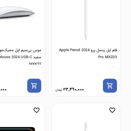
قلم اپل پنسل پرو 2024 Apple Pencil
Pro MX2D3
سفید ouse 2024 USB-C
MXK53
shopping_cart
shopping_cart
,000
23,490,000
favorite_border
favorite_border