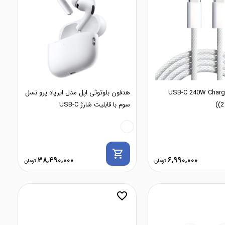
USB-C 240W Charge Ca
هدفون بلوتوثی اپل مدل ایرپاد پرو نسل
(2
سوم با قابلیت شارژ USB-C
shopping_cart
38,490,000
6,990,000
favorite_border