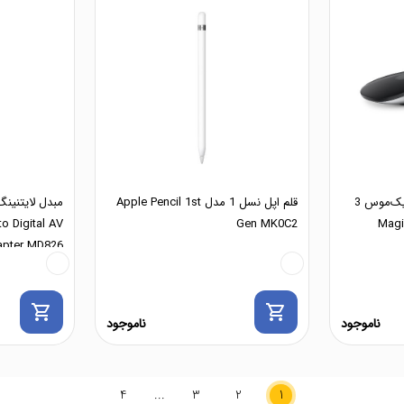
موس بی‌سیم اپل مدل مجیک‌موس 3
قلم اپل نسل 1 مدل Apple Pencil 1st
Magic
Gen MK0C2
to Digital AV
apter MD826
shopping_cart
shopping_cart
ناموجود
ناموجود
4
...
3
2
1