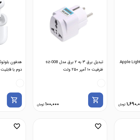
Apple Lightn
تبدیل برق ۳ به ۲ برق مدل sz-008
هدفون بلوتوثی
ظرفیت ۱۰ آمپر ۲۵۰ ولت
دوم با قابلیت شارژ
shopping_cart
shopping_cart
100,000
1,690,
favorite_border
favorite_border