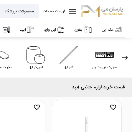
menu
فهرست صفحات
مک اپل
آیفون
اپل واچ
آیپد
ا
east
مجیک کیبورد اپل
قلم اپل
اسپیکر اپل
مجیک ما
قیمت خرید لوازم جانبی آیپد
favorite_border
favorite_border