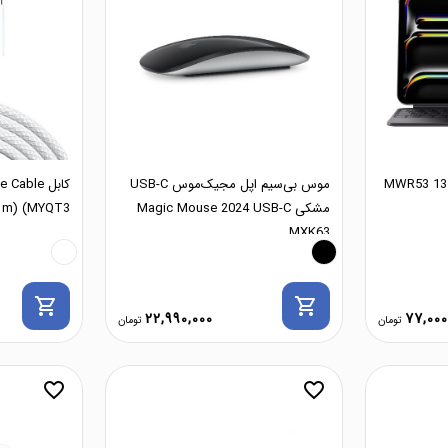
ت اپل مدل MWR53 13 inch
موس بی‌سیم اپل مجیک‌موس USB-C
کابل ble
مشکی Magic Mouse 2024 USB-C
 m) (MYQT3)
MXK63
shopping_cart
shopping_cart
22,990,000
77,000
favorite_border
favorite_border