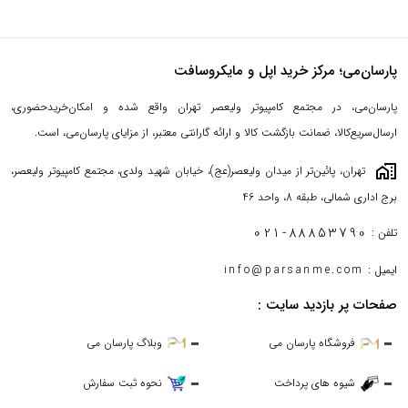
قابلیت Hover در آخرین مدل های آیپد پرو (مانند آیپد پرو 12.9 اینچی
نسل ششم و آیپد پرو 11 اینچی نسل چهارم) نیز پشتیبانی می‌کند. این
پارسان‌می؛ مرکز خرید اپل و مایکروسافت
قابلیت، محل برخورد نوک قلم را با صفحه آیپد به‌صورت پیش نمایش و از
فاصله 12 میلی‌متری، نشان می‌دهد.
پارسان‌می، در مجتمع کامپیوتر ولیعصر تهران واقع شده و امکان‌خریدحضوری،
ارسال‌سریع‌کالا، ضمانت بازگشت کالا و ارائه گارانتی معتبر، از مزایای پارسان‌می، است.
maps_home_work
تهران، پائین‌تر از میدان ولیعصر(عج)، خیابان شهید ولدی، مجتمع کامپیوتر ولیعصر،
برج اداری شمالی، طبقه 8، واحد 46
021-88853790
تلفن :
ایمیل :
info@parsanme.com
صفحات پر بازدید سایت :
فروشگاه پارسان می
وبلاگ پارسان می
علیرغم دقت پیکسلی بالا، تاخیر کم، حساسیت به زاویه و کیفیت ساخت
شیوه های پرداخت
نحوه ثبت سفارش
خوبی که قلم اپل مدل Apple Pencil 2023 USB-C MUWA3 دارد،