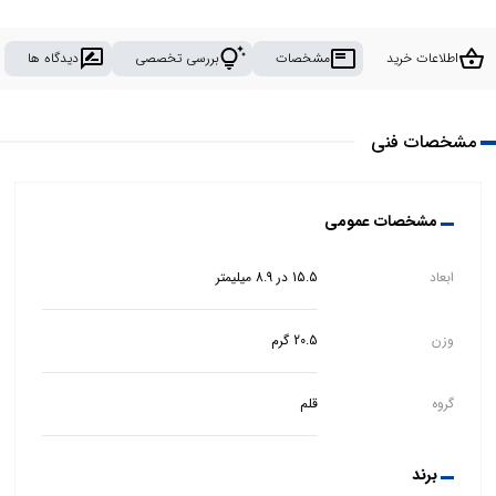
rate_review
tips_and_updates
featured_play_list
shopping_basket
اطلاعات خرید
مشخصات
بررسی تخصصی
دیدگاه ها
مشخصات فنی
مشخصات عمومی
ابعاد
15.5 در 8.9 میلیمتر
وزن
20.5 گرم
گروه
قلم
برند