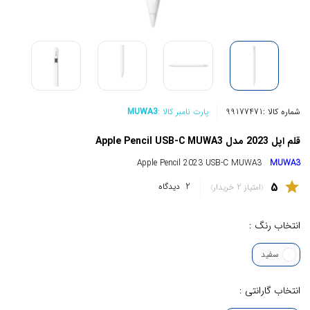
شماره کالا :
99177471
پارت نامبر کالا :
MUWA3
قلم اپل 2023 مدل Apple Pencil USB-C MUWA3
Apple Pencil 2023 USB-C MUWA3
MUWA3
5
star
2
دیدگاه
امتیاز 2 خریدار
انتخاب رنگ :
سفید
انتخاب گارانتی :