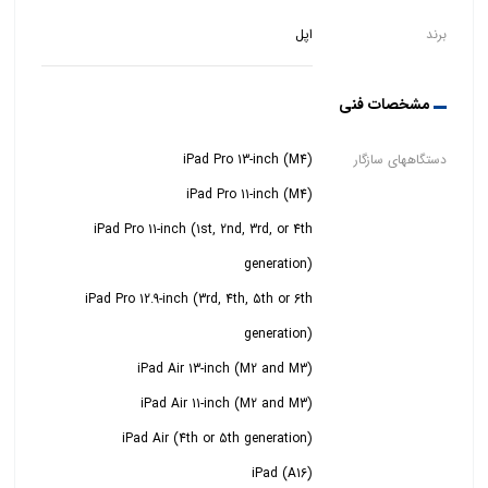
برند
اپل
مشخصات فنی
دستگاههای سازگار
iPad Pro 11-inch (1st, 2nd, 3rd, or 4th
iPad Pro 12.9-inch (3rd, 4th, 5th or 6th