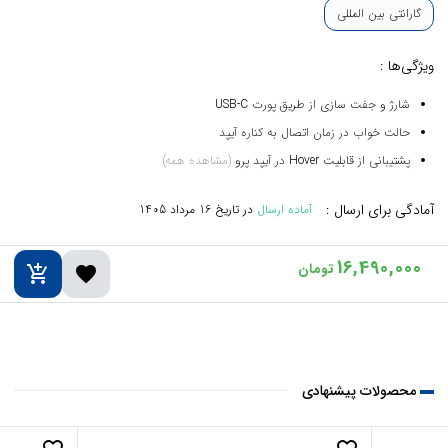
گارانتی بین المللی
ویژگی‌ها :
شارژ و جفت سازی از طریق پورت USB-C
حالت خواب در زمان اتصال به کناره آیپد
پشتیبانی از قابلیت Hover در آیپد پرو
(مشاهده همه)
آمادگی برای ارسال :
آماده ارسال
در تاریخ
16 مرداد 1405
16,490,000
add_shopping_cart
favorite
محصولات پیشنهادی