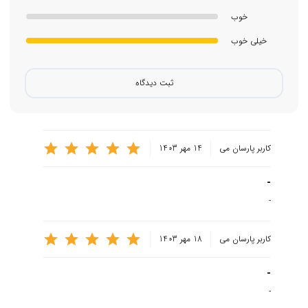
خوب
خیلی خوب
ثبت دیدگاه
کاربر پارسان می
14 مهر 1403
-
-
امکانات قلم اپل مدل Apple Pencil 2023 USB-C
MUWA3
کاربر پارسان می
18 مهر 1403
قلم اپل مدل Apple Pencil 2023 USB-C MUWA3، برای یادداشت
برداری، طراحی و نقاشی، امکانات خوبی را برای آیپد فراهم می‌کند که
-
علاوه بر هماهنگی کامل با آیپد، برای نوشتن دیجیتال، حاشیه نویسی و
-
علامت گذاری اسناد، و... کاربرد زیادی دارد. همچنین این قلم از